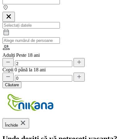
Adulți
Peste 18 ani
Copii
0 până la 18 ani
Căutare
Închide
Unde doriți să vă petreceți vacanța?