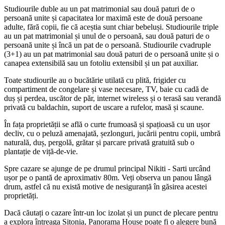
Studiourile duble au un pat matrimonial sau două paturi de o
persoană unite și capacitatea lor maximă este de două persoane
adulte, fără copii, fie că aceștia sunt chiar bebeluși. Studiourile triple
au un pat matrimonial și unul de o persoană, sau două paturi de o
persoană unite și încă un pat de o persoană. Studiourile cvadruple
(3+1) au un pat matrimonial sau două paturi de o persoană unite și o
canapea extensibilă sau un fotoliu extensibil și un pat auxiliar.
Toate studiourile au o bucătărie utilată cu plită, frigider cu
compartiment de congelare și vase necesare, TV, baie cu cadă de
duș și perdea, uscător de păr, internet wireless și o terasă sau verandă
privată cu baldachin, suport de uscare a rufelor, masă și scaune.
În fața proprietății se află o curte frumoasă și spațioasă cu un ușor
decliv, cu o peluză amenajată, șezlonguri, jucării pentru copii, umbră
naturală, duș, pergolă, grătar și parcare privată gratuită sub o
plantație de viță-de-vie.
Spre cazare se ajunge de pe drumul principal Nikiti - Sarti urcând
ușor pe o pantă de aproximativ 80m. Veți observa un panou lângă
drum, astfel că nu există motive de nesiguranță în găsirea acestei
proprietăți.
Dacă căutați o cazare într-un loc izolat și un punct de plecare pentru
a explora întreaga Sitonia, Panorama House poate fi o alegere bună