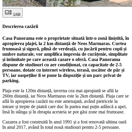
1/68
Descrierea cazării
Casa Panorama este o proprietate situată într-o zonă liniștită, în
apropierea plajei, la 2 km distanță de Neos Marmaras. Curtea
frumoasă și sigură, plină de verdeață, cu jucării pentru copii și
umbre naturale, vor amplifica impresia de curățenie, simplitate
și intimitate pe care această cazare o oferă. Casa Panorama
dispune de studiouri cu aer condiționat, cu capacitate de 2-5
persoane, dotate cu internet wireless, terasă, uscător de păr și
TV, iar oaspeților li se pune la dispoziție și un parc privat de
parking.
Plaja este la 120m distanță, taverna cea mai apropiată se află la
260m distanță, iar Neos Marmaras este la 2km distanță. Plaja care se
află în apropierea cazării nu este amenajată, având pietricele la
intrare și trepte de piatră care duc în partea mai puțin adâncă a apei,
însă în stânga și în dreapta acesteia se pot găsi zone mai frumoase.
Cazarea a fost construită în anul 1991 și a fost renovată ultima oară
în anul 2017, având în total nouă studiouri pentru 2-5 persoane.