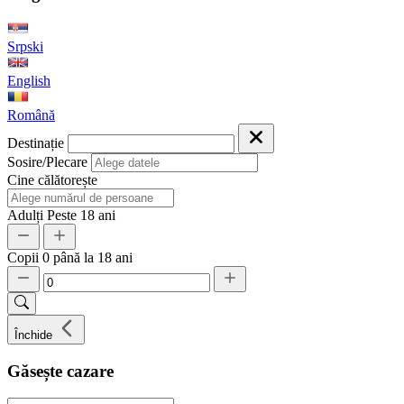
Srpski
English
Română
Destinație
Sosire/Plecare
Cine călătorește
Adulți
Peste 18 ani
Copii
0 până la 18 ani
Închide
Găsește cazare