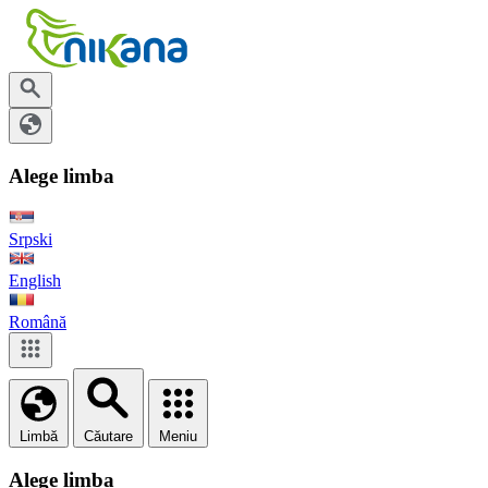
Alege limba
Srpski
English
Română
Limbă
Căutare
Meniu
Alege limba