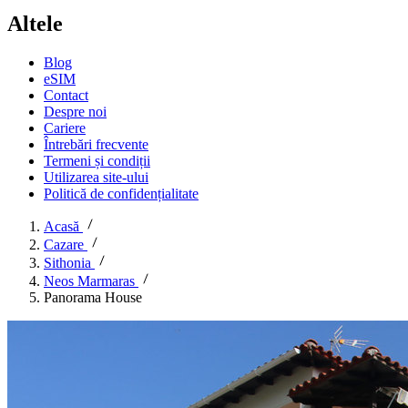
Altele
Blog
eSIM
Contact
Despre noi
Cariere
Întrebări frecvente
Termeni și condiții
Utilizarea site-ului
Politică de confidențialitate
Acasă
Cazare
Sithonia
Neos Marmaras
Panorama House