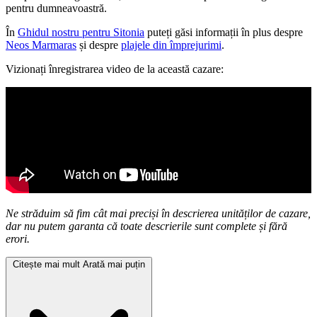
pentru dumneavoastră.
În
Ghidul nostru pentru Sitonia
puteți găsi informații în plus despre
Neos Marmaras
și despre
plajele din împrejurimi
.
Vizionați înregistrarea video de la această cazare:
Ne străduim să fim cât mai preciși în descrierea unităților de cazare,
dar nu putem garanta că toate descrierile sunt complete și fără
erori.
Citește mai mult
Arată mai puțin