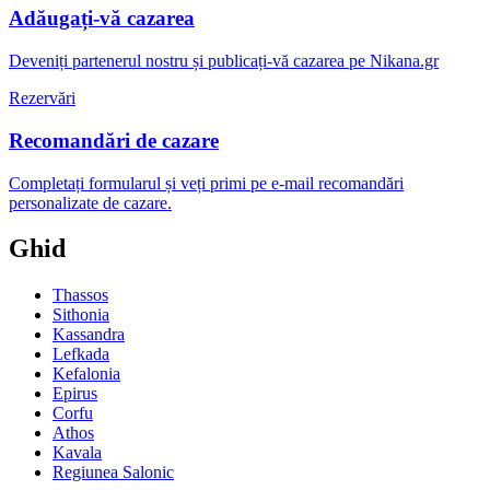
Adăugați-vă cazarea
Deveniți partenerul nostru și publicați-vă cazarea pe Nikana.gr
Rezervări
Recomandări de cazare
Completați formularul și veți primi pe e-mail recomandări
personalizate de cazare.
Ghid
Thassos
Sithonia
Kassandra
Lefkada
Kefalonia
Epirus
Corfu
Athos
Kavala
Regiunea Salonic