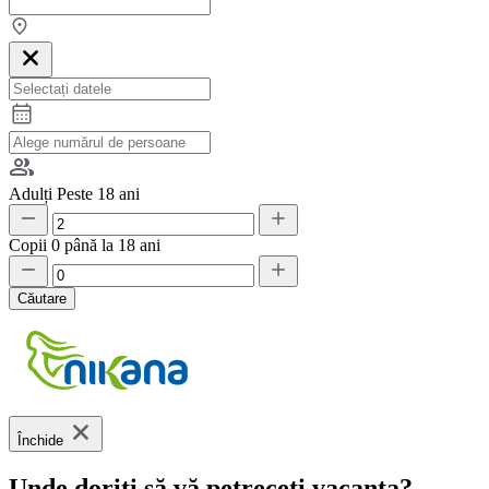
Adulți
Peste 18 ani
Copii
0 până la 18 ani
Căutare
Închide
Unde doriți să vă petreceți vacanța?