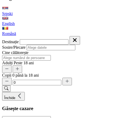
Srpski
English
Română
Destinație
Sosire/Plecare
Cine călătorește
Adulți
Peste 18 ani
Copii
0 până la 18 ani
Închide
Găsește cazare