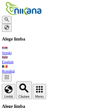
Alege limba
Srpski
English
Română
Limbă
Căutare
Meniu
Alege limba