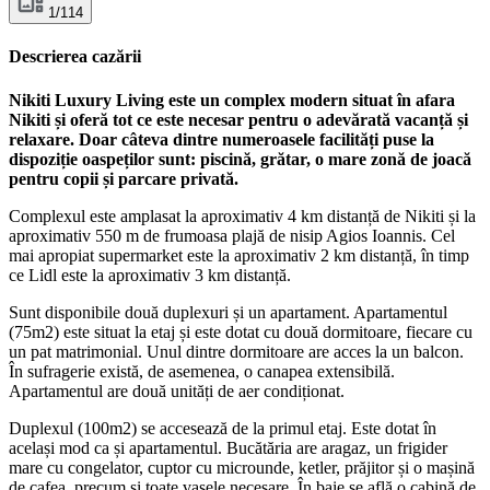
1/114
Descrierea cazării
Nikiti Luxury Living este un complex modern situat în afara
Nikiti și oferă tot ce este necesar pentru o adevărată vacanță și
relaxare. Doar câteva dintre numeroasele facilități puse la
dispoziție oaspeților sunt: piscină, grătar, o mare zonă de joacă
pentru copii și parcare privată.
Complexul este amplasat la aproximativ 4 km distanță de Nikiti și la
aproximativ 550 m de frumoasa plajă de nisip Agios Ioannis. Cel
mai apropiat supermarket este la aproximativ 2 km distanță, în timp
ce Lidl este la aproximativ 3 km distanță.
Sunt disponibile două duplexuri și un apartament. Apartamentul
(75m2) este situat la etaj și este dotat cu două dormitoare, fiecare cu
un pat matrimonial. Unul dintre dormitoare are acces la un balcon.
În sufragerie există, de asemenea, o canapea extensibilă.
Apartamentul are două unități de aer condiționat.
Duplexul (100m2) se accesează de la primul etaj. Este dotat în
același mod ca și apartamentul. Bucătăria are aragaz, un frigider
mare cu congelator, cuptor cu microunde, ketler, prăjitor și o mașină
de cafea, precum și toate vasele necesare. În baie se află o cabină de