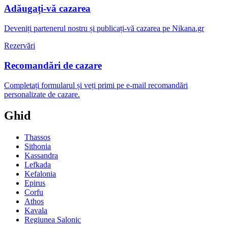
Adăugați-vă cazarea
Deveniți partenerul nostru și publicați-vă cazarea pe Nikana.gr
Rezervări
Recomandări de cazare
Completați formularul și veți primi pe e-mail recomandări
personalizate de cazare.
Ghid
Thassos
Sithonia
Kassandra
Lefkada
Kefalonia
Epirus
Corfu
Athos
Kavala
Regiunea Salonic