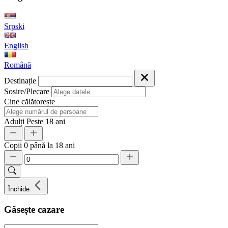
Srpski
English
Română
Destinație
Sosire/Plecare
Cine călătorește
Adulți
Peste 18 ani
Copii
0 până la 18 ani
Închide
Găsește cazare