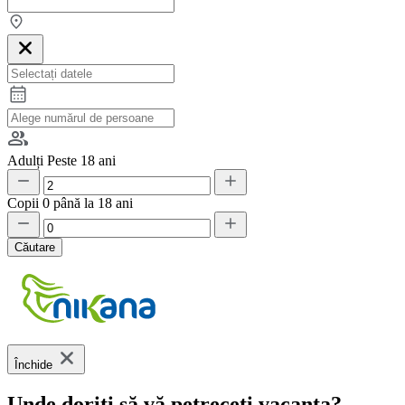
Adulți
Peste 18 ani
Copii
0 până la 18 ani
Căutare
Închide
Unde doriți să vă petreceți vacanța?