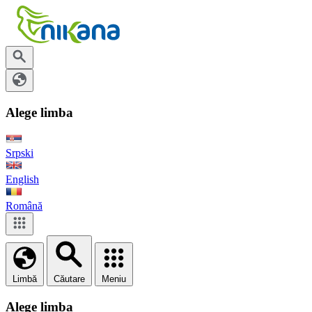
Alege limba
Srpski
English
Română
Limbă
Căutare
Meniu
Alege limba