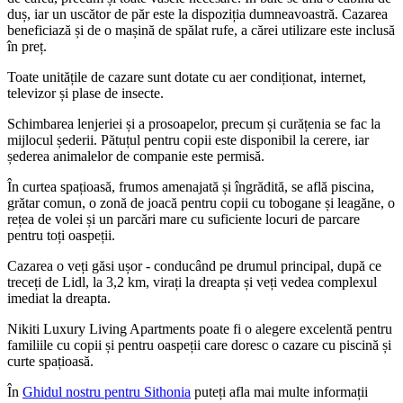
duș, iar un uscător de păr este la dispoziția dumneavoastră. Cazarea
beneficiază și de o mașină de spălat rufe, a cărei utilizare este inclusă
în preț.
Toate unitățile de cazare sunt dotate cu aer condiționat, internet,
televizor și plase de insecte.
Schimbarea lenjeriei și a prosoapelor, precum și curățenia se fac la
mijlocul șederii. Pătuțul pentru copii este disponibil la cerere, iar
șederea animalelor de companie este permisă.
În curtea spațioasă, frumos amenajată și îngrădită, se află piscina,
grătar comun, o zonă de joacă pentru copii cu tobogane și leagăne, o
rețea de volei și un parcări mare cu suficiente locuri de parcare
pentru toți oaspeții.
Cazarea o veți găsi ușor - conducând pe drumul principal, după ce
treceți de Lidl, la 3,2 km, virați la dreapta și veți vedea complexul
imediat la dreapta.
Nikiti Luxury Living Apartments poate fi o alegere excelentă pentru
familiile cu copii și pentru oaspeții care doresc o cazare cu piscină și
curte spațioasă.
În
Ghidul nostru pentru Sithonia
puteți afla mai multe informații