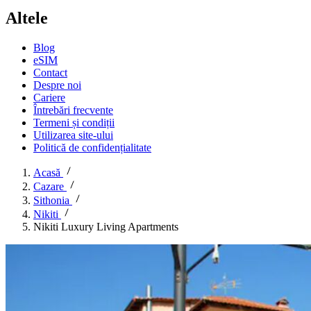
Altele
Blog
eSIM
Contact
Despre noi
Cariere
Întrebări frecvente
Termeni și condiții
Utilizarea site-ului
Politică de confidențialitate
Acasă
Cazare
Sithonia
Nikiti
Nikiti Luxury Living Apartments