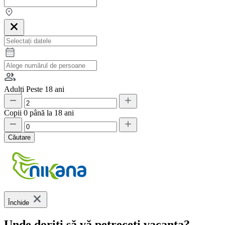
Adulți
Peste 18 ani
Copii
0 până la 18 ani
Căutare
Închide
Unde doriți să vă petreceți vacanța?