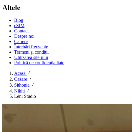
Altele
Blog
eSIM
Contact
Despre noi
Cariere
Întrebări frecvente
Termeni și condiții
Utilizarea site-ului
Politică de confidențialitate
Acasă
Cazare
Sithonia
Nikiti
Leni Studio