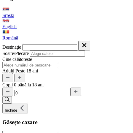
Srpski
English
Română
Destinație
Sosire/Plecare
Cine călătorește
Adulți
Peste 18 ani
Copii
0 până la 18 ani
Închide
Găsește cazare