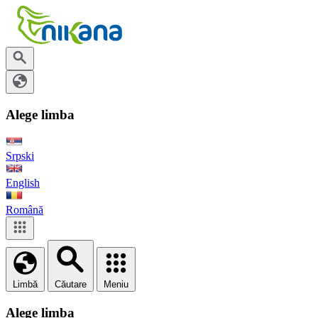
Alege limba
Srpski
English
Română
Limbă
Căutare
Meniu
Alege limba