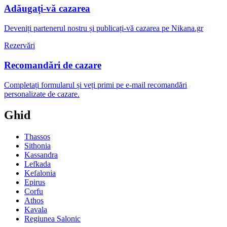
Adăugați-vă cazarea
Deveniți partenerul nostru și publicați-vă cazarea pe Nikana.gr
Rezervări
Recomandări de cazare
Completați formularul și veți primi pe e-mail recomandări
personalizate de cazare.
Ghid
Thassos
Sithonia
Kassandra
Lefkada
Kefalonia
Epirus
Corfu
Athos
Kavala
Regiunea Salonic