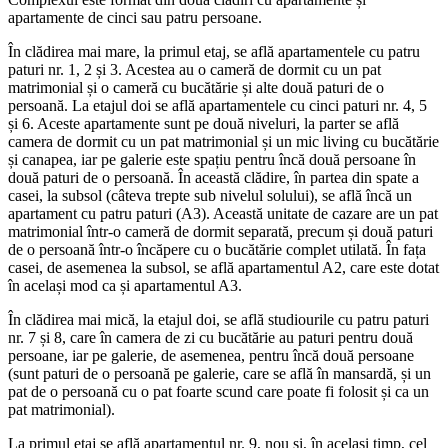
apartamente de cinci sau patru persoane.
În clădirea mai mare, la primul etaj, se află apartamentele cu patru
paturi nr. 1, 2 și 3. Acestea au o cameră de dormit cu un pat
matrimonial și o cameră cu bucătărie și alte două paturi de o
persoană. La etajul doi se află apartamentele cu cinci paturi nr. 4, 5
și 6. Aceste apartamente sunt pe două niveluri, la parter se află
camera de dormit cu un pat matrimonial și un mic living cu bucătărie
și canapea, iar pe galerie este spațiu pentru încă două persoane în
două paturi de o persoană. În această clădire, în partea din spate a
casei, la subsol (câteva trepte sub nivelul solului), se află încă un
apartament cu patru paturi (A3). Această unitate de cazare are un pat
matrimonial într-o cameră de dormit separată, precum și două paturi
de o persoană într-o încăpere cu o bucătărie complet utilată. În fața
casei, de asemenea la subsol, se află apartamentul A2, care este dotat
în același mod ca și apartamentul A3.
În clădirea mai mică, la etajul doi, se află studiourile cu patru paturi
nr. 7 și 8, care în camera de zi cu bucătărie au paturi pentru două
persoane, iar pe galerie, de asemenea, pentru încă două persoane
(sunt paturi de o persoană pe galerie, care se află în mansardă, și un
pat de o persoană cu o pat foarte scund care poate fi folosit și ca un
pat matrimonial).
La primul etaj se află apartamentul nr. 9, nou și, în același timp, cel