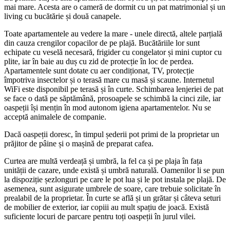
mai mare. Acesta are o cameră de dormit cu un pat matrimonial și un
living cu bucătărie și două canapele.
Toate apartamentele au vedere la mare - unele directă, altele parțială
din cauza crengilor copacilor de pe plajă. Bucătăriile lor sunt
echipate cu veselă necesară, frigider cu congelator și mini cuptor cu
plite, iar în baie au duș cu zid de protecție în loc de perdea.
Apartamentele sunt dotate cu aer condiționat, TV, protecție
împotriva insectelor și o terasă mare cu masă și scaune. Internetul
WiFi este disponibil pe terasă și în curte. Schimbarea lenjeriei de pat
se face o dată pe săptămână, prosoapele se schimbă la cinci zile, iar
oaspeții își mențin în mod autonom igiena apartamentelor. Nu se
acceptă animalele de companie.
Dacă oaspeții doresc, în timpul șederii pot primi de la proprietar un
prăjitor de pâine și o mașină de preparat cafea.
Curtea are multă verdeață și umbră, la fel ca și pe plaja în fața
unității de cazare, unde există și umbră naturală. Oamenilor li se pun
la dispoziție șezlonguri pe care le pot lua și le pot instala pe plajă. De
asemenea, sunt asigurate umbrele de soare, care trebuie solicitate în
prealabil de la proprietar. În curte se află și un grătar și câteva seturi
de mobilier de exterior, iar copiii au mult spațiu de joacă. Există
suficiente locuri de parcare pentru toți oaspeții în jurul vilei.