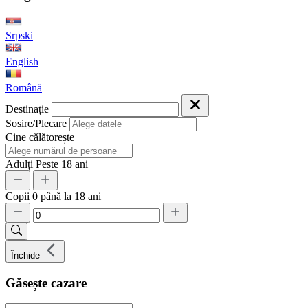
Srpski
English
Română
Destinație
Sosire/Plecare
Cine călătorește
Adulți
Peste 18 ani
Copii
0 până la 18 ani
Închide
Găsește cazare