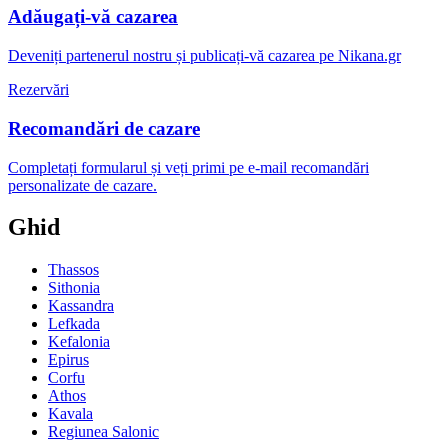
Adăugați-vă cazarea
Deveniți partenerul nostru și publicați-vă cazarea pe Nikana.gr
Rezervări
Recomandări de cazare
Completați formularul și veți primi pe e-mail recomandări
personalizate de cazare.
Ghid
Thassos
Sithonia
Kassandra
Lefkada
Kefalonia
Epirus
Corfu
Athos
Kavala
Regiunea Salonic