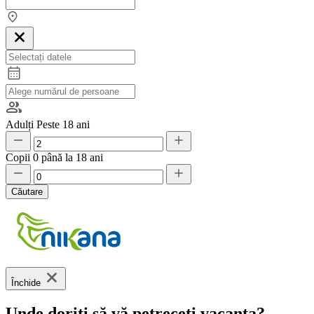
Adulți
Peste 18 ani
Copii
0 până la 18 ani
Căutare
Închide
Unde doriți să vă petreceți vacanța?