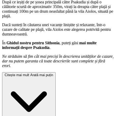
După ce ieșiți de pe șosea principală către Psakudia și după o
călătorie scurtă de aproximativ 350m, virați la dreapta către plajă și
continuați 100m pe un drum neasfaltat până la vila Aiolos, situată pe
plajă.
Dacă sunteți în căutarea unei vacanțe liniștite și relaxante, într-o
cazare de calitate pe plajă, vila Aiolos este alegerea potrivită pentru
dumneavoastră.
În
Ghidul nostru pentru Sithonia
, puteți găsi
mai multe
informații despre Psakudia
.
Ne străduim să fim cât mai preciși în descrierea unităților de cazare,
dar nu putem garanta că toate descrierile sunt complete și fără
erori.
Citește mai mult
Arată mai puțin