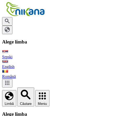
Alege limba
Srpski
English
Română
Limbă
Căutare
Meniu
Alege limba