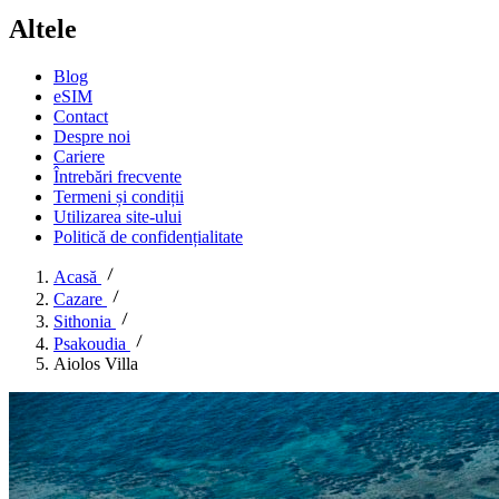
Altele
Blog
eSIM
Contact
Despre noi
Cariere
Întrebări frecvente
Termeni și condiții
Utilizarea site-ului
Politică de confidențialitate
Acasă
Cazare
Sithonia
Psakoudia
Aiolos Villa