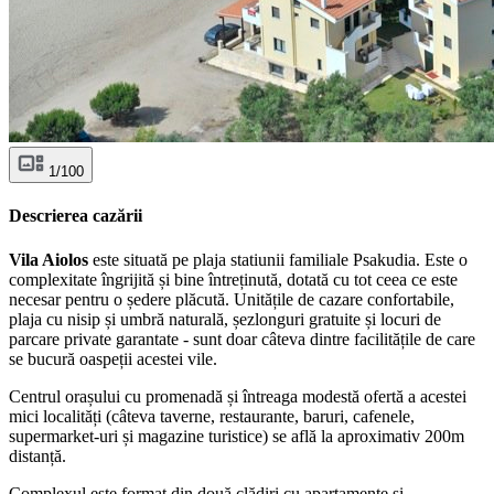
1/100
Descrierea cazării
Vila Aiolos
este situată pe plaja statiunii familiale Psakudia. Este o
complexitate îngrijită și bine întreținută, dotată cu tot ceea ce este
necesar pentru o ședere plăcută. Unitățile de cazare confortabile,
plaja cu nisip și umbră naturală, șezlonguri gratuite și locuri de
parcare private garantate - sunt doar câteva dintre facilitățile de care
se bucură oaspeții acestei vile.
Centrul orașului cu promenadă și întreaga modestă ofertă a acestei
mici localități (câteva taverne, restaurante, baruri, cafenele,
supermarket-uri și magazine turistice) se află la aproximativ 200m
distanță.
Complexul este format din două clădiri cu apartamente și