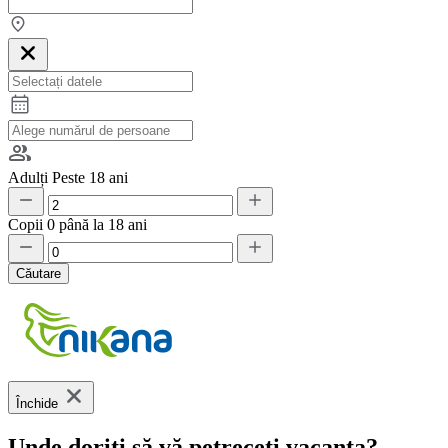
Adulți
Peste 18 ani
Copii
0 până la 18 ani
Căutare
Închide
Unde doriți să vă petreceți vacanța?