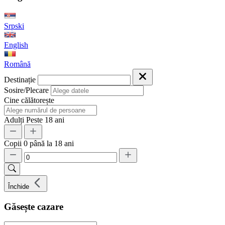
Srpski
English
Română
Destinație
Sosire/Plecare
Cine călătorește
Adulți
Peste 18 ani
Copii
0 până la 18 ani
Închide
Găsește cazare