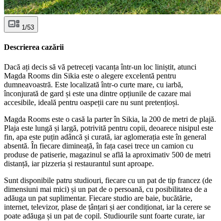
1/53
Descrierea cazării
Dacă ați decis să vă petreceți vacanța într-un loc liniștit, atunci
Magda Rooms din Sikia este o alegere excelentă pentru
dumneavoastră. Este localizată într-o curte mare, cu iarbă,
înconjurată de gard și este una dintre opțiunile de cazare mai
accesibile, ideală pentru oaspeții care nu sunt pretențioși.
Magda Rooms este o casă la parter în Sikia, la 200 de metri de plajă.
Plaja este lungă și largă, potrivită pentru copii, deoarece nisipul este
fin, apa este puțin adâncă și curată, iar aglomerația este în general
absentă. În fiecare dimineață, în fața casei trece un camion cu
produse de patiserie, magazinul se află la aproximativ 500 de metri
distanță, iar pizzeria și restaurantul sunt aproape.
Sunt disponibile patru studiouri, fiecare cu un pat de tip francez (de
dimensiuni mai mici) și un pat de o persoană, cu posibilitatea de a
adăuga un pat suplimentar. Fiecare studio are baie, bucătărie,
internet, televizor, plase de țânțari și aer condiționat, iar la cerere se
poate adăuga și un pat de copil. Studiourile sunt foarte curate, iar