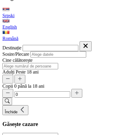
Srpski
English
Română
Destinație
Sosire/Plecare
Cine călătorește
Adulți
Peste 18 ani
Copii
0 până la 18 ani
Închide
Găsește cazare