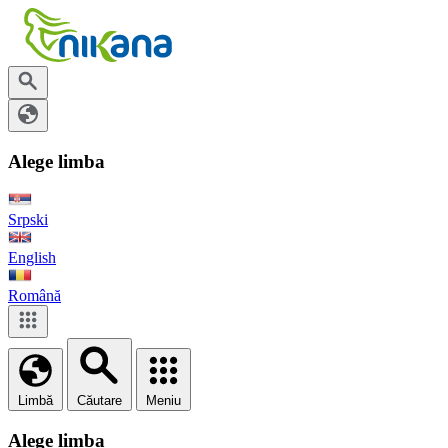
Alege limba
Srpski
English
Română
Limbă
Căutare
Meniu
Alege limba