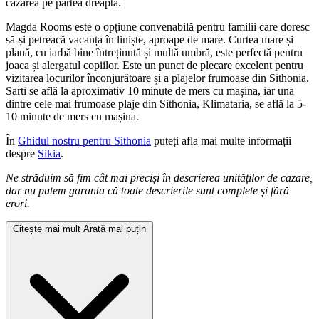
cazarea pe partea dreaptă.
Magda Rooms este o opțiune convenabilă pentru familii care doresc
să-și petreacă vacanța în liniște, aproape de mare. Curtea mare și
plană, cu iarbă bine întreținută și multă umbră, este perfectă pentru
joaca și alergatul copiilor. Este un punct de plecare excelent pentru
vizitarea locurilor înconjurătoare și a plajelor frumoase din Sithonia.
Sarti se află la aproximativ 10 minute de mers cu mașina, iar una
dintre cele mai frumoase plaje din Sithonia, Klimataria, se află la 5-
10 minute de mers cu mașina.
În
Ghidul nostru pentru Sithonia
puteți afla mai multe informații
despre
Sikia
.
Ne străduim să fim cât mai preciși în descrierea unităților de cazare,
dar nu putem garanta că toate descrierile sunt complete și fără
erori.
Citește mai mult
Arată mai puțin