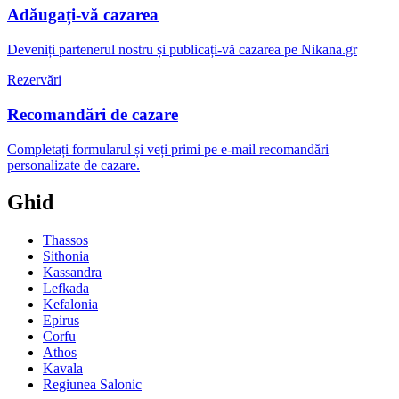
Adăugați-vă cazarea
Deveniți partenerul nostru și publicați-vă cazarea pe Nikana.gr
Rezervări
Recomandări de cazare
Completați formularul și veți primi pe e-mail recomandări
personalizate de cazare.
Ghid
Thassos
Sithonia
Kassandra
Lefkada
Kefalonia
Epirus
Corfu
Athos
Kavala
Regiunea Salonic