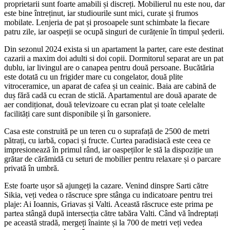
proprietarii sunt foarte amabili și discreți. Mobilierul nu este nou, dar
este bine întreținut, iar studiourile sunt mici, curate și frumos
mobilate. Lenjeria de pat și prosoapele sunt schimbate la fiecare
patru zile, iar oaspeții se ocupă singuri de curățenie în timpul șederii.
Din sezonul 2024 exista si un apartament la parter, care este destinat
cazarii a maxim doi adulti si doi copii. Dormitorul separat are un pat
dublu, iar livingul are o canapea pentru două persoane. Bucătăria
este dotată cu un frigider mare cu congelator, două plite
vitroceramice, un aparat de cafea și un ceainic. Baia are cabină de
duș fără cadă cu ecran de sticlă. Apartamentul are două aparate de
aer condiționat, două televizoare cu ecran plat și toate celelalte
facilități care sunt disponibile și în garsoniere.
Casa este construită pe un teren cu o suprafață de 2500 de metri
pătrați, cu iarbă, copaci și fructe. Curtea paradisiacă este ceea ce
impresionează în primul rând, iar oaspeților le stă la dispoziție un
grătar de cărămidă cu seturi de mobilier pentru relaxare și o parcare
privată în umbră.
Este foarte ușor să ajungeți la cazare. Venind dinspre Sarti către
Sikia, veți vedea o răscruce spre stânga cu indicatoare pentru trei
plaje: Ai Ioannis, Griavas și Valti. Această răscruce este prima pe
partea stângă după intersecția către tabăra Valti. Când vă îndreptați
pe această stradă, mergeți înainte și la 700 de metri veți vedea