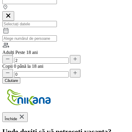
Adulți
Peste 18 ani
Copii
0 până la 18 ani
Căutare
Închide
Unde doriți să vă petreceți vacanța?