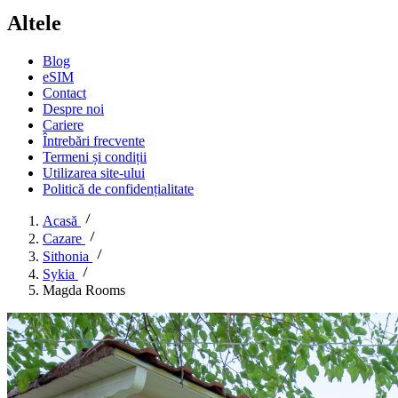
Altele
Blog
eSIM
Contact
Despre noi
Cariere
Întrebări frecvente
Termeni și condiții
Utilizarea site-ului
Politică de confidențialitate
Acasă
Cazare
Sithonia
Sykia
Magda Rooms