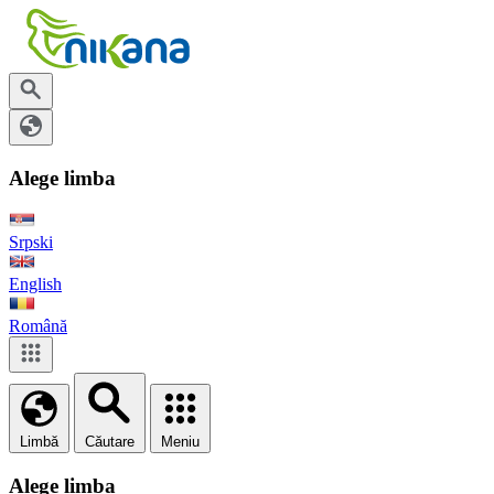
Alege limba
Srpski
English
Română
Limbă
Căutare
Meniu
Alege limba