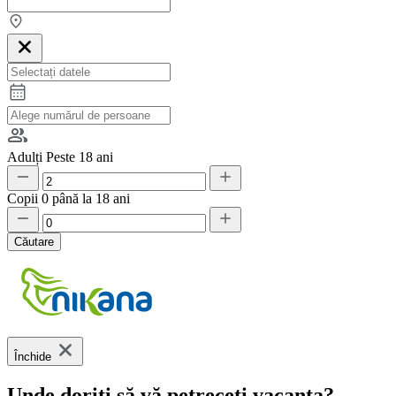
Adulți
Peste 18 ani
Copii
0 până la 18 ani
Căutare
Închide
Unde doriți să vă petreceți vacanța?