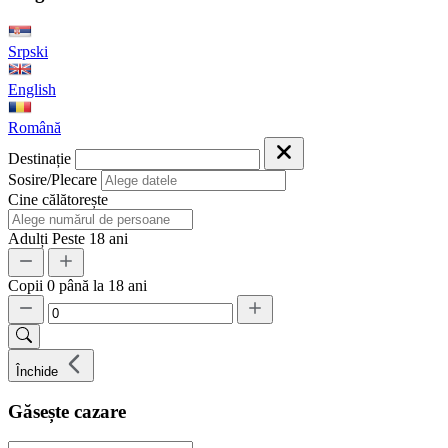
Srpski
English
Română
Destinație
Sosire/Plecare
Cine călătorește
Adulți
Peste 18 ani
Copii
0 până la 18 ani
Închide
Găsește cazare