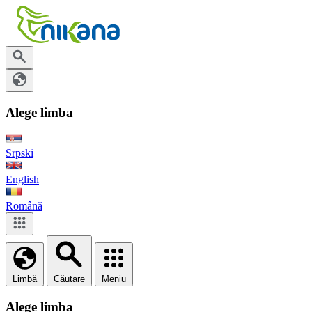
Alege limba
Srpski
English
Română
Limbă
Căutare
Meniu
Alege limba