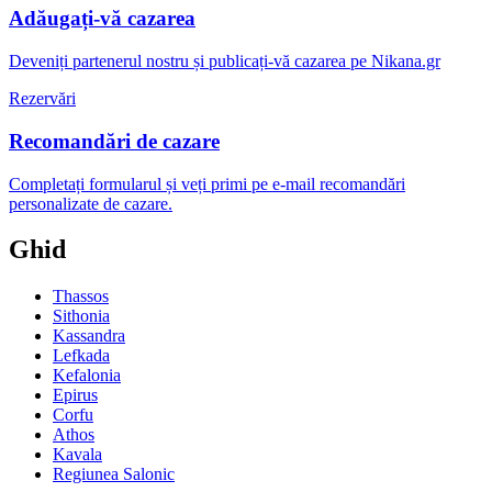
Adăugați-vă cazarea
Deveniți partenerul nostru și publicați-vă cazarea pe Nikana.gr
Rezervări
Recomandări de cazare
Completați formularul și veți primi pe e-mail recomandări
personalizate de cazare.
Ghid
Thassos
Sithonia
Kassandra
Lefkada
Kefalonia
Epirus
Corfu
Athos
Kavala
Regiunea Salonic