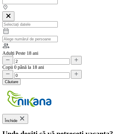
Adulți
Peste 18 ani
Copii
0 până la 18 ani
Căutare
Închide
Unde doriți să vă petreceți vacanța?