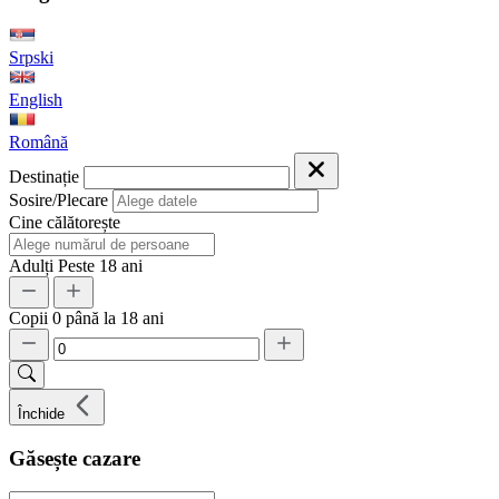
Srpski
English
Română
Destinație
Sosire/Plecare
Cine călătorește
Adulți
Peste 18 ani
Copii
0 până la 18 ani
Închide
Găsește cazare