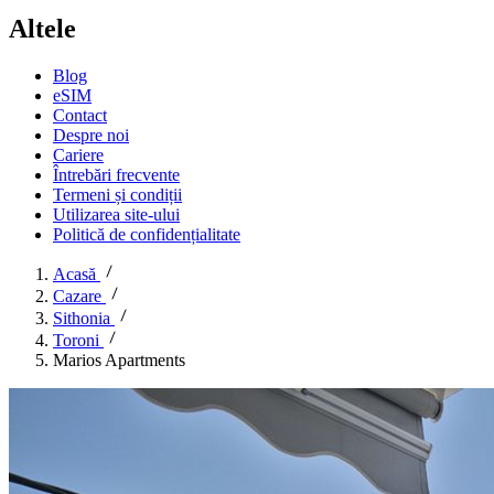
Altele
Blog
eSIM
Contact
Despre noi
Cariere
Întrebări frecvente
Termeni și condiții
Utilizarea site-ului
Politică de confidențialitate
Acasă
Cazare
Sithonia
Toroni
Marios Apartments