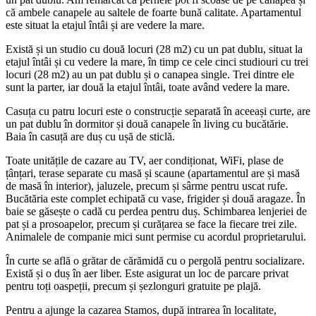
că ambele canapele au saltele de foarte bună calitate. Apartamentul
este situat la etajul întâi și are vedere la mare.
Există și un studio cu două locuri (28 m2) cu un pat dublu, situat la
etajul întâi și cu vedere la mare, în timp ce cele cinci studiouri cu trei
locuri (28 m2) au un pat dublu și o canapea single. Trei dintre ele
sunt la parter, iar două la etajul întâi, toate având vedere la mare.
Casuța cu patru locuri este o construcție separată în aceeași curte, are
un pat dublu în dormitor și două canapele în living cu bucătărie.
Baia în casuță are duș cu ușă de sticlă.
Toate unitățile de cazare au TV, aer condiționat, WiFi, plase de
țânțari, terase separate cu masă și scaune (apartamentul are și masă
de masă în interior), jaluzele, precum și sârme pentru uscat rufe.
Bucătăria este complet echipată cu vase, frigider și două aragaze. În
baie se găsește o cadă cu perdea pentru duș. Schimbarea lenjeriei de
pat și a prosoapelor, precum și curățarea se face la fiecare trei zile.
Animalele de companie mici sunt permise cu acordul proprietarului.
În curte se află o grătar de cărămidă cu o pergolă pentru socializare.
Există și o duș în aer liber. Este asigurat un loc de parcare privat
pentru toți oaspeții, precum și șezlonguri gratuite pe plajă.
Pentru a ajunge la cazarea Stamos, după intrarea în localitate,