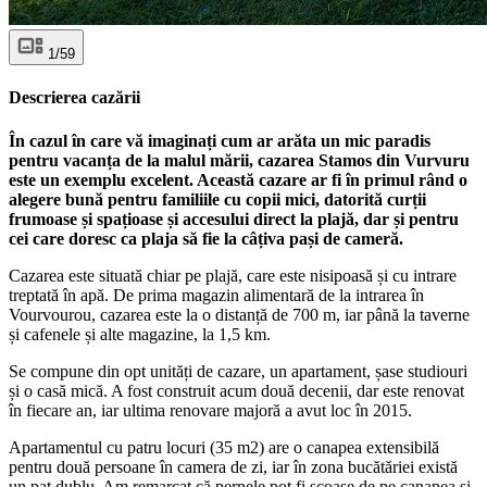
1/59
Descrierea cazării
În cazul în care vă imaginați cum ar arăta un mic paradis
pentru vacanța de la malul mării, cazarea Stamos din Vurvuru
este un exemplu excelent. Această cazare ar fi în primul rând o
alegere bună pentru familiile cu copii mici, datorită curții
frumoase și spațioase și accesului direct la plajă, dar și pentru
cei care doresc ca plaja să fie la câțiva pași de cameră.
Cazarea este situată chiar pe plajă, care este nisipoasă și cu intrare
treptată în apă. De prima magazin alimentară de la intrarea în
Vourvourou, cazarea este la o distanță de 700 m, iar până la taverne
și cafenele și alte magazine, la 1,5 km.
Se compune din opt unități de cazare, un apartament, șase studiouri
și o casă mică. A fost construit acum două decenii, dar este renovat
în fiecare an, iar ultima renovare majoră a avut loc în 2015.
Apartamentul cu patru locuri (35 m2) are o canapea extensibilă
pentru două persoane în camera de zi, iar în zona bucătăriei există
un pat dublu. Am remarcat că pernele pot fi scoase de pe canapea și