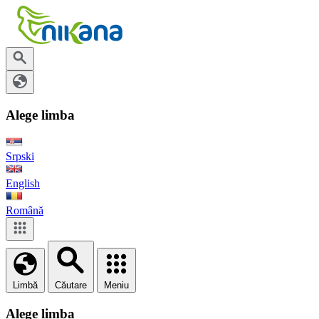
Alege limba
Srpski
English
Română
Limbă
Căutare
Meniu
Alege limba