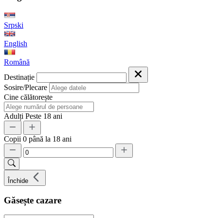
Srpski
English
Română
Destinație
Sosire/Plecare
Cine călătorește
Adulți
Peste 18 ani
Copii
0 până la 18 ani
Închide
Găsește cazare