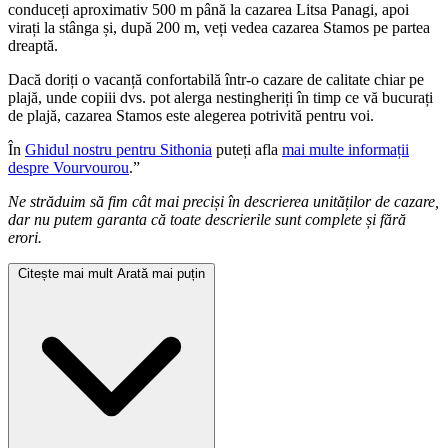
conduceți aproximativ 500 m până la cazarea Litsa Panagi, apoi
virați la stânga și, după 200 m, veți vedea cazarea Stamos pe partea
dreaptă.
Dacă doriți o vacanță confortabilă într-o cazare de calitate chiar pe
plajă, unde copiii dvs. pot alerga nestingheriți în timp ce vă bucurați
de plajă, cazarea Stamos este alegerea potrivită pentru voi.
În
Ghidul nostru pentru Sithonia
puteți afla
mai multe informații
despre Vourvourou
.”
Ne străduim să fim cât mai preciși în descrierea unităților de cazare,
dar nu putem garanta că toate descrierile sunt complete și fără
erori.
Citește mai mult
Arată mai puțin