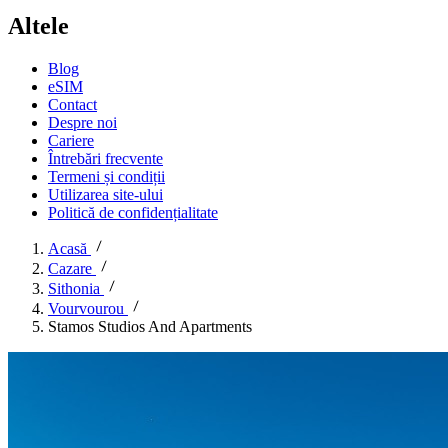
Altele
Blog
eSIM
Contact
Despre noi
Cariere
Întrebări frecvente
Termeni și condiții
Utilizarea site-ului
Politică de confidențialitate
Acasă
Cazare
Sithonia
Vourvourou
Stamos Studios And Apartments