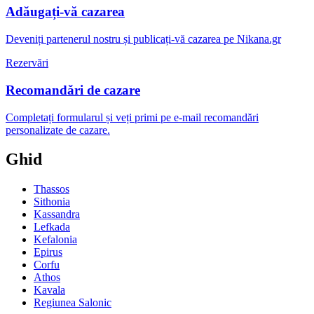
Adăugați-vă cazarea
Deveniți partenerul nostru și publicați-vă cazarea pe Nikana.gr
Rezervări
Recomandări de cazare
Completați formularul și veți primi pe e-mail recomandări
personalizate de cazare.
Ghid
Thassos
Sithonia
Kassandra
Lefkada
Kefalonia
Epirus
Corfu
Athos
Kavala
Regiunea Salonic