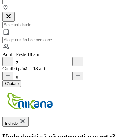
Adulți
Peste 18 ani
Copii
0 până la 18 ani
Căutare
Închide
Unde doriți să vă petreceți vacanța?