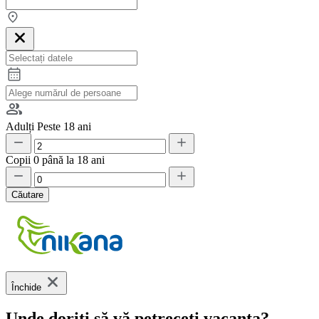
Adulți
Peste 18 ani
Copii
0 până la 18 ani
Căutare
Închide
Unde doriți să vă petreceți vacanța?