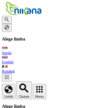
Alege limba
Srpski
English
Română
Limbă
Căutare
Meniu
Alege limba