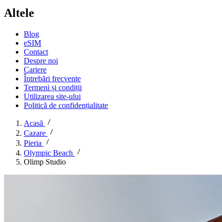
Altele
Blog
eSIM
Contact
Despre noi
Cariere
Întrebări frecvente
Termeni și condiții
Utilizarea site-ului
Politică de confidențialitate
Acasă
Cazare
Pieria
Olympic Beach
Olimp Studio