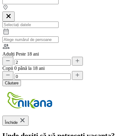
Adulți
Peste 18 ani
Copii
0 până la 18 ani
Căutare
Închide
Unde doriți să vă petreceți vacanța?