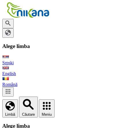
Alege limba
Srpski
English
Română
Limbă
Căutare
Meniu
Alege limba