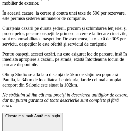
mobilier de exterior.
În această cazare, la cerere și contra unei taxe de 50€ per rezervare,
este permisă șederea animalelor de companie.
Curățenia cazării pe durata șederii, precum și schimbarea lenjeriei și
prosoapelor, pe care oaspeții le primesc la cerere la fiecare cinci zile,
sunt responsabilitatea oaspeților. De asemenea, la o taxă de 30€ per
serviciu, oaspeților le este oferită și serviciul de curățenie.
Pentru oaspeții acestei cazări, nu este asigurat loc de parcare, însă în
imediata apropiere a cazării, pe stradă, există întotdeauna locuri de
parcare disponibile.
Olimp Studio se află la o distanță de 5km de stațiunea populară
Paralia, la 34km de localitatea Leptokaria, iar de cel mai apropiat
aeroport din Salonic este situat la 102km.
Ne străduim să fim cât mai preciși în descrierea unităților de cazare,
dar nu putem garanta că toate descrierile sunt complete și fără
erori.
Citește mai mult
Arată mai puțin