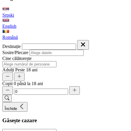
Srpski
English
Română
Destinație
Sosire/Plecare
Cine călătorește
Adulți
Peste 18 ani
Copii
0 până la 18 ani
Închide
Găsește cazare