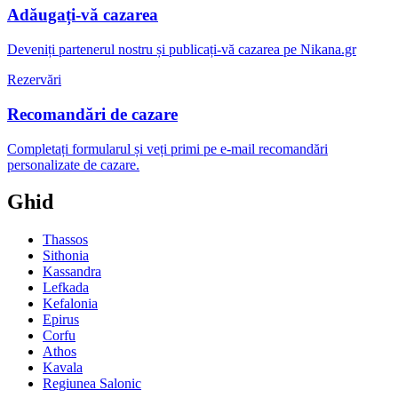
Adăugați-vă cazarea
Deveniți partenerul nostru și publicați-vă cazarea pe Nikana.gr
Rezervări
Recomandări de cazare
Completați formularul și veți primi pe e-mail recomandări
personalizate de cazare.
Ghid
Thassos
Sithonia
Kassandra
Lefkada
Kefalonia
Epirus
Corfu
Athos
Kavala
Regiunea Salonic