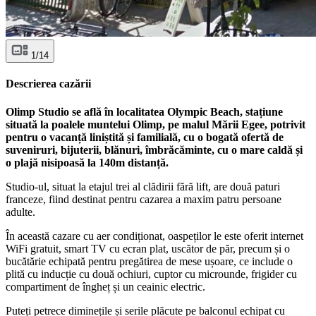
1/14
Descrierea cazării
Olimp Studio se află în localitatea Olympic Beach, stațiune
situată la poalele muntelui Olimp, pe malul Mării Egee, potrivit
pentru o vacanță liniștită și familială, cu o bogată ofertă de
suveniruri, bijuterii, blănuri, îmbrăcăminte, cu o mare caldă și
o plajă nisipoasă la 140m distanță.
Studio-ul, situat la etajul trei al clădirii fără lift, are două paturi
franceze, fiind destinat pentru cazarea a maxim patru persoane
adulte.
În această cazare cu aer condiționat, oaspeților le este oferit internet
WiFi gratuit, smart TV cu ecran plat, uscător de păr, precum și o
bucătărie echipată pentru pregătirea de mese ușoare, ce include o
plită cu inducție cu două ochiuri, cuptor cu microunde, frigider cu
compartiment de îngheț și un ceainic electric.
Puteți petrece diminețile și serile plăcute pe balconul echipat cu