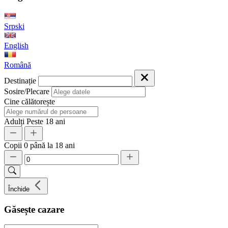
Srpski
English
Română
Destinație
Sosire/Plecare
Cine călătorește
Adulți
Peste 18 ani
Copii
0 până la 18 ani
Închide
Găsește cazare