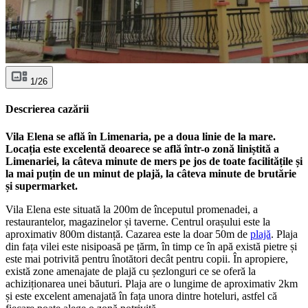
1/26
Descrierea cazării
Vila Elena se află în Limenaria, pe a doua linie de la mare.
Locația este excelentă deoarece se află într-o zonă liniștită a
Limenariei, la câteva minute de mers pe jos de toate facilitățile și
la mai puțin de un minut de plajă, la câteva minute de brutărie
și supermarket.
Vila Elena este situată la 200m de începutul promenadei, a
restaurantelor, magazinelor și taverne. Centrul orașului este la
aproximativ 800m distanță. Cazarea este la doar 50m de
plajă
. Plaja
din fața vilei este nisipoasă pe țărm, în timp ce în apă există pietre și
este mai potrivită pentru înotători decât pentru copii. În apropiere,
există zone amenajate de plajă cu șezlonguri ce se oferă la
achiziționarea unei băuturi. Plaja are o lungime de aproximativ 2km
și este excelent amenajată în fața unora dintre hoteluri, astfel că