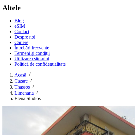
Altele
Blog
eSIM
Contact
Despre noi
Cariere
Întrebări frecvente
Termeni și condiții
Utilizarea site-ului
Politică de confidențialitate
Acasă
Cazare
Thassos
Limenaria
Elena Studios