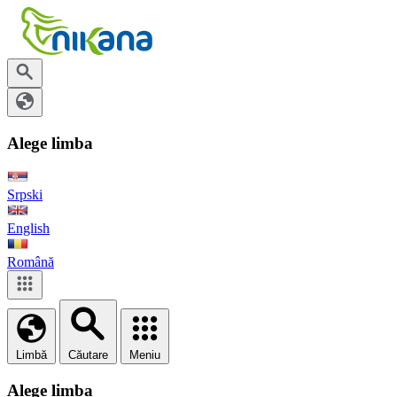
Alege limba
Srpski
English
Română
Limbă
Căutare
Meniu
Alege limba