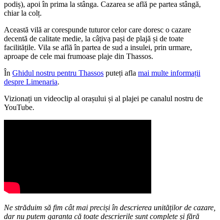
podiș), apoi în prima la stânga. Cazarea se află pe partea stângă,
chiar la colț.
Această vilă ar corespunde tuturor celor care doresc o cazare
decentă de calitate medie, la câțiva pași de plajă și de toate
facilitățile. Vila se află în partea de sud a insulei, prin urmare,
aproape de cele mai frumoase plaje din Thassos.
În
Ghidul nostru pentru Thassos
puteți afla
mai multe informații
despre Limenaria
.
Vizionați un videoclip al orașului și al plajei pe canalul nostru de
YouTube.
Ne străduim să fim cât mai preciși în descrierea unităților de cazare,
dar nu putem garanta că toate descrierile sunt complete și fără