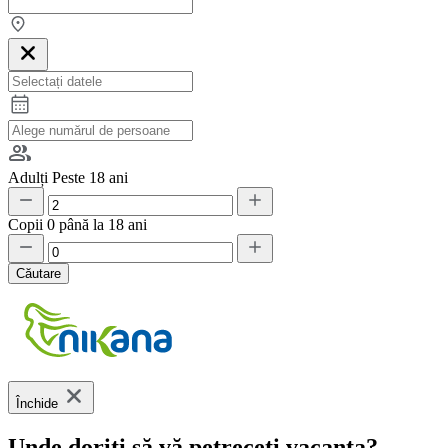
Adulți
Peste 18 ani
Copii
0 până la 18 ani
Căutare
Închide
Unde doriți să vă petreceți vacanța?