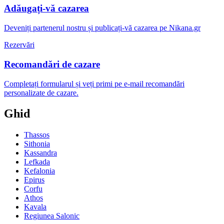
Adăugați-vă cazarea
Deveniți partenerul nostru și publicați-vă cazarea pe Nikana.gr
Rezervări
Recomandări de cazare
Completați formularul și veți primi pe e-mail recomandări
personalizate de cazare.
Ghid
Thassos
Sithonia
Kassandra
Lefkada
Kefalonia
Epirus
Corfu
Athos
Kavala
Regiunea Salonic