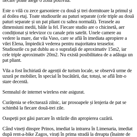
fiecare poate alege o zonă potrivită.
Este o vilă cu zece garsoniere cu două și trei dormitoare la primul și
al doilea etaj. Toate studiourile au paturi separate (cele triple au două
paturi separate și un pat pliant cu saltea normală). Terasele au
dimensiuni medii, băile la fel. Fiecare studio are o chicinetă, aer
condiționat și televizor cu canale prin satelit. Unele camere au
vedere la mare, dar vila Vaso, care se află în imediata apropiere a
vilei Elena, împiedică vederea pentru majoritatea teraselor.
Studiourile cu pat dublu au o suprafață de aproximativ 15m2, iar
cele triple aproximativ 20m2. Nu există posibilitatea de a adăuga un
pat pliant.
Vila a fost închiriată de agenții de turism locale, se observă urme de
uzură pe mobilier, în special în bucătării, dar, totuși, se află într-o
stare decentă.
Semnalul de internet wireless este asigurat.
Curățenia se efectuează zilnic, iar prosoapele și lenjeria de pat se
schimbă la fiecare două-trei zile.
Oaspeții pot găsi parcare în străzile din apropierea cazării.
Când vineți dinspre Prinos, imediat la intrarea în Limenaria, imediat
după rent-a-bike Zagos, virați în prima stradă la dreapta (înainte de