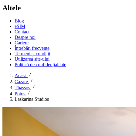
Altele
Blog
eSIM
Contact
Despre noi
Cariere
Întrebări frecvente
Termeni și condiții
Utilizarea site-ului
Politică de confidențialitate
Acasă
Cazare
Thassos
Potos
Laskarina Studios