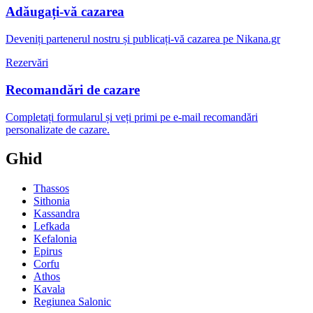
Adăugați-vă cazarea
Deveniți partenerul nostru și publicați-vă cazarea pe Nikana.gr
Rezervări
Recomandări de cazare
Completați formularul și veți primi pe e-mail recomandări
personalizate de cazare.
Ghid
Thassos
Sithonia
Kassandra
Lefkada
Kefalonia
Epirus
Corfu
Athos
Kavala
Regiunea Salonic