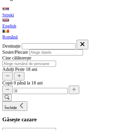
Srpski
English
Română
Destinație
Sosire/Plecare
Cine călătorește
Adulți
Peste 18 ani
Copii
0 până la 18 ani
Închide
Găsește cazare