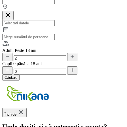
Adulți
Peste 18 ani
Copii
0 până la 18 ani
Căutare
Închide
Unde doriți să vă petreceți vacanța?