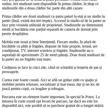
online, trei studiouri sunt disponibile în prima clădire, în timp ce
studiourile din a doua clădire fac parte din altă cazare.
Prima clădire are două studiouri cu patru paturi la etaj și un studio la
parter (însă, există doi-trei trepte). Accesul la studio-ul de la parter se
face prin veranda utilizată de proprietari. Studiourile au dimensiuni
medii și bucătăria este parțial separată de camera de dormit prin
perete despărțitor.
Mobila este nouă și bine întreținută. Fiecare studio, în afară de
bucătărie cu plită și frigider, dispune de baie proprie, terasă, aer
condiționat, TV, internet wireless și frigider. Studiourile au o
suprafață de aproximativ 25 de metri pătrați. Doar două studiouri de
la parter au un frigider mai mare.
Curățarea se face la cinci zile, când se schimbă și lenjeria de pat și
prosoapele.
Curtea este foarte curată. Aici se află un grătar zidit cu spațiu și
mobilier pentru relaxare, socializare și luat masa, dar și un loc de
joacă pentru copii, cu leagăne și tobogan.
Parcarea este un element foarte important, în special în Potos. La
intrarea în curte există opt locuri de parcare, iar dacă nu este loc
disponibil aici, este posibil să se parcheze gratuit de-a lungul străzii.