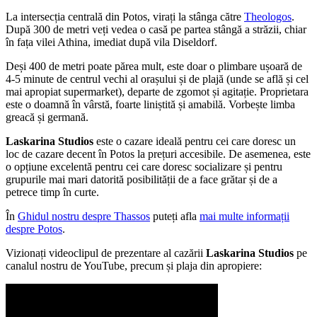
La intersecția centrală din Potos, virați la stânga către
Theologos
.
După 300 de metri veți vedea o casă pe partea stângă a străzii, chiar
în fața vilei Athina, imediat după vila Diseldorf.
Deși 400 de metri poate părea mult, este doar o plimbare ușoară de
4-5 minute de centrul vechi al orașului și de plajă (unde se află și cel
mai apropiat supermarket), departe de zgomot și agitație. Proprietara
este o doamnă în vârstă, foarte liniștită și amabilă. Vorbește limba
greacă și germană.
Laskarina Studios
este o cazare ideală pentru cei care doresc un
loc de cazare decent în Potos la prețuri accesibile. De asemenea, este
o opțiune excelentă pentru cei care doresc socializare și pentru
grupurile mai mari datorită posibilității de a face grătar și de a
petrece timp în curte.
În
Ghidul nostru despre Thassos
puteți afla
mai multe informații
despre Potos
.
Vizionați videoclipul de prezentare al cazării
Laskarina Studios
pe
canalul nostru de YouTube, precum și plaja din apropiere: