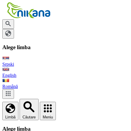
Alege limba
Srpski
English
Română
Limbă
Căutare
Meniu
Alege limba