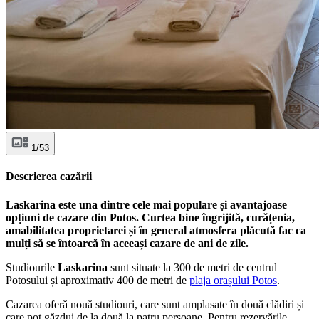
1/53
Descrierea cazării
Laskarina este una dintre cele mai populare și avantajoase
opțiuni de cazare din Potos. Curtea bine îngrijită, curățenia,
amabilitatea proprietarei și în general atmosfera plăcută fac ca
mulți să se întoarcă în aceeași cazare de ani de zile.
Studiourile
Laskarina
sunt situate la 300 de metri de centrul
Potosului și aproximativ 400 de metri de
plaja orașului Potos
.
Cazarea oferă nouă studiouri, care sunt amplasate în două clădiri și
care pot găzdui de la două la patru persoane. Pentru rezervările