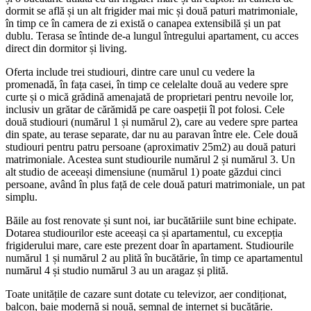
dormit se află și un alt frigider mai mic și două paturi matrimoniale,
în timp ce în camera de zi există o canapea extensibilă și un pat
dublu. Terasa se întinde de-a lungul întregului apartament, cu acces
direct din dormitor și living.
Oferta include trei studiouri, dintre care unul cu vedere la
promenadă, în fața casei, în timp ce celelalte două au vedere spre
curte și o mică grădină amenajată de proprietari pentru nevoile lor,
inclusiv un grătar de cărămidă pe care oaspeții îl pot folosi. Cele
două studiouri (numărul 1 și numărul 2), care au vedere spre partea
din spate, au terase separate, dar nu au paravan între ele. Cele două
studiouri pentru patru persoane (aproximativ 25m2) au două paturi
matrimoniale. Acestea sunt studiourile numărul 2 și numărul 3. Un
alt studio de aceeași dimensiune (numărul 1) poate găzdui cinci
persoane, având în plus față de cele două paturi matrimoniale, un pat
simplu.
Băile au fost renovate și sunt noi, iar bucătăriile sunt bine echipate.
Dotarea studiourilor este aceeași ca și apartamentul, cu excepția
frigiderului mare, care este prezent doar în apartament. Studiourile
numărul 1 și numărul 2 au plită în bucătărie, în timp ce apartamentul
numărul 4 și studio numărul 3 au un aragaz și plită.
Toate unitățile de cazare sunt dotate cu televizor, aer condiționat,
balcon, baie modernă și nouă, semnal de internet și bucătărie.