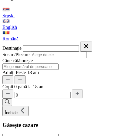
Srpski
English
Română
Destinație
Sosire/Plecare
Cine călătorește
Adulți
Peste 18 ani
Copii
0 până la 18 ani
Închide
Găsește cazare