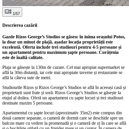
1/57
Descrierea cazării
Gazde Rizos George’s Studios se găsesc în inima orașului Potos,
la doar un minut de plajă, așadar locația proprietății este
excelentă. Oferta include trei studiouri pentru 4-5 persoane și
un apartament pentru maximum șapte persoane. Curățenia
este de înaltă calitate.
Plaja se găsește la 130m de cazare. Cel mai apropiat supermarket se
află la 30m distanță, iar cele mai apropiate taverne și restaurante se
află la câteva sute de metri.
Studiourile Rizos și Rizos George’s Studios se află în aceeași casă și
proprietarii sunt frate și soră. Rizos George’s Studios se găsește la
etajul al doilea. Oferă un apartament cu șapte locuri și trei studiouri
destinate maxim 5 persoane.
Apartamentul cu șapte locuri (aproximativ 35m2) este compus din
două camere separate, o cameră de dormit care se deschide spre un
balcon mare cu vedere la promenadă și o cameră de zi în care se află
și o bucătărie utilată cu un frigider mare și un cuptor. În camera de