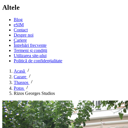
Altele
Blog
eSIM
Contact
Despre noi
Cariere
Întrebări frecvente
Termeni și condiții
Utilizarea site-ului
Politică de confidențialitate
Acasă
Cazare
Thassos
Potos
Rizos Georges Studios