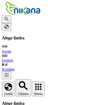
Alege limba
Srpski
English
Română
Limbă
Căutare
Meniu
Alege limba