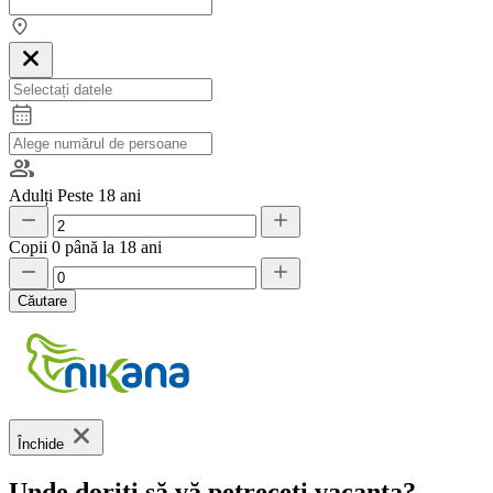
Adulți
Peste 18 ani
Copii
0 până la 18 ani
Căutare
Închide
Unde doriți să vă petreceți vacanța?