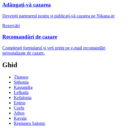
Adăugați-vă cazarea
Deveniți partenerul nostru și publicați-vă cazarea pe Nikana.gr
Rezervări
Recomandări de cazare
Completați formularul și veți primi pe e-mail recomandări
personalizate de cazare.
Ghid
Thassos
Sithonia
Kassandra
Lefkada
Kefalonia
Epirus
Corfu
Athos
Kavala
Regiunea Salonic