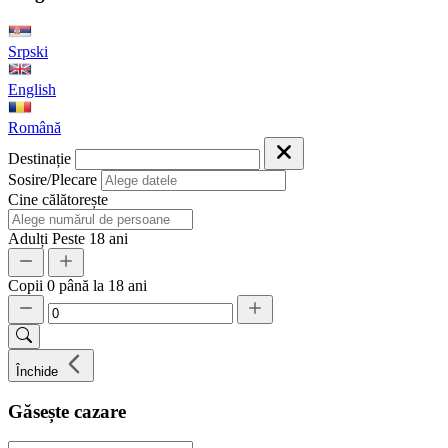
Srpski
English
Română
Destinație
Sosire/Plecare
Cine călătorește
Adulți
Peste 18 ani
Copii
0 până la 18 ani
Închide
Găsește cazare