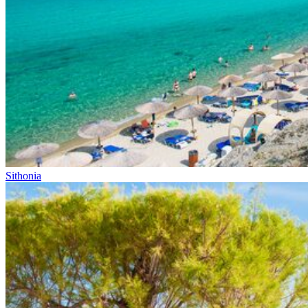
Sithonia