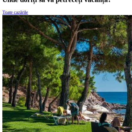
Toate cazările