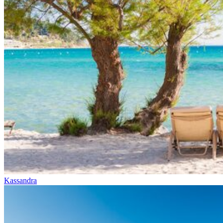
Kassandra