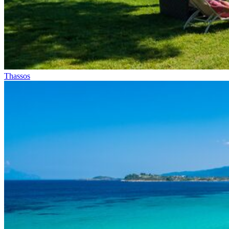
Thassos