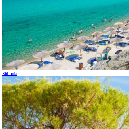
Sithonia