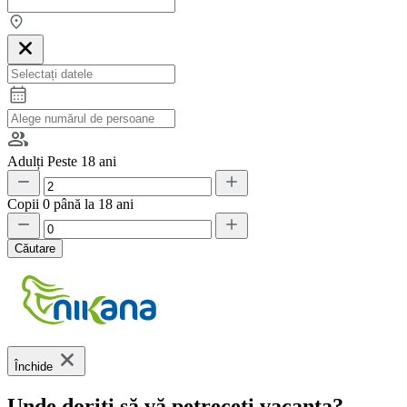
Adulți
Peste 18 ani
Copii
0 până la 18 ani
Căutare
Închide
Unde doriți să vă petreceți vacanța?