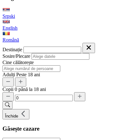
Srpski
English
Română
Destinație
Sosire/Plecare
Cine călătorește
Adulți
Peste 18 ani
Copii
0 până la 18 ani
Închide
Găsește cazare