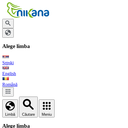
Alege limba
Srpski
English
Română
Limbă
Căutare
Meniu
Alege limba