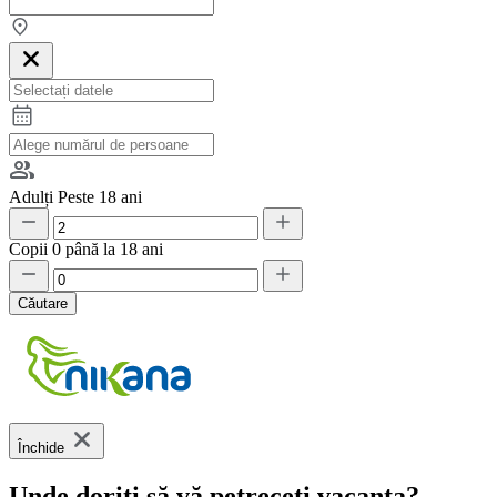
Adulți
Peste 18 ani
Copii
0 până la 18 ani
Căutare
Închide
Unde doriți să vă petreceți vacanța?