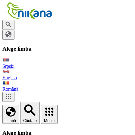
Alege limba
Srpski
English
Română
Limbă
Căutare
Meniu
Alege limba