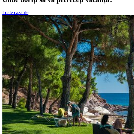
Toate cazările