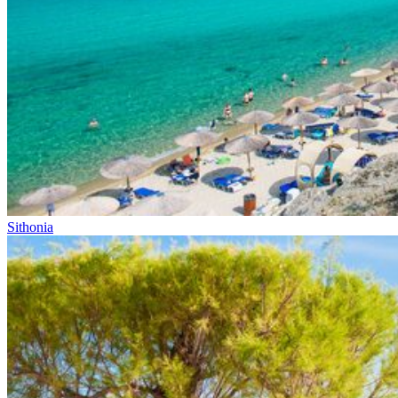
Sithonia