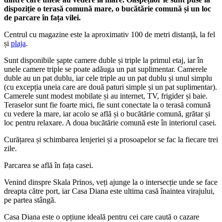
dispoziție o terasă comună mare, o bucătărie comună și un loc
de parcare în fața vilei.
Centrul cu magazine este la aproximativ 100 de metri distanță, la fel
și
plaja
.
Sunt disponibile șapte camere duble și triple la primul etaj, iar în
unele camere triple se poate adăuga un pat suplimentar. Camerele
duble au un pat dublu, iar cele triple au un pat dublu și unul simplu
(cu excepția uneia care are două paturi simple și un pat suplimentar).
Camerele sunt modest mobilate și au internet, TV, frigider și baie.
Teraselor sunt fie foarte mici, fie sunt conectate la o terasă comună
cu vedere la mare, iar acolo se află și o bucătărie comună, grătar și
loc pentru relaxare. A doua bucătărie comună este în interiorul casei.
Curățarea și schimbarea lenjeriei și a prosoapelor se fac la fiecare trei
zile.
Parcarea se află în fața casei.
Venind dinspre Skala Prinos, veți ajunge la o intersecție unde se face
dreapta către port, iar Casa Diana este ultima casă înaintea virajului,
pe partea stângă.
Casa Diana este o opțiune ideală pentru cei care caută o cazare