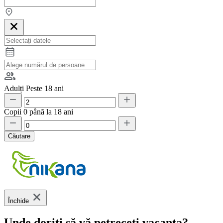
Adulți
Peste 18 ani
Copii
0 până la 18 ani
Căutare
Închide
Unde doriți să vă petreceți vacanța?