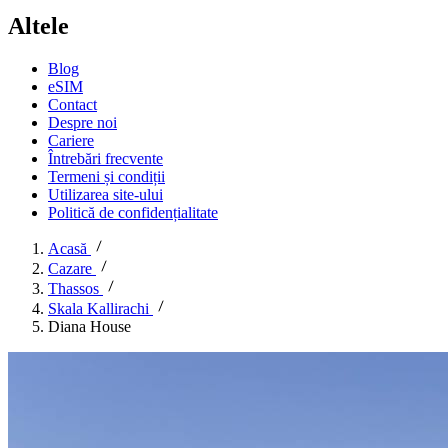
Altele
Blog
eSIM
Contact
Despre noi
Cariere
Întrebări frecvente
Termeni și condiții
Utilizarea site-ului
Politică de confidențialitate
Acasă
Cazare
Thassos
Skala Kallirachi
Diana House