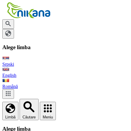
Alege limba
Srpski
English
Română
Limbă
Căutare
Meniu
Alege limba