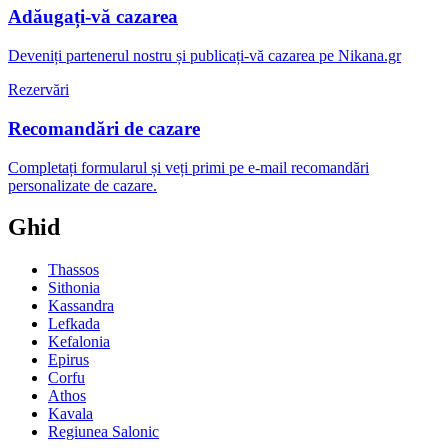
Adăugați-vă cazarea
Deveniți partenerul nostru și publicați-vă cazarea pe Nikana.gr
Rezervări
Recomandări de cazare
Completați formularul și veți primi pe e-mail recomandări
personalizate de cazare.
Ghid
Thassos
Sithonia
Kassandra
Lefkada
Kefalonia
Epirus
Corfu
Athos
Kavala
Regiunea Salonic