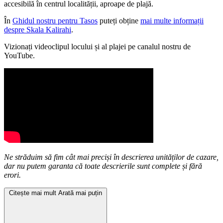
accesibilă în centrul localității, aproape de plajă.
În
Ghidul nostru pentru Tasos
puteți obține
mai multe informații
despre Skala Kalirahi
.
Vizionați videoclipul locului și al plajei pe canalul nostru de
YouTube.
Ne străduim să fim cât mai preciși în descrierea unităților de cazare,
dar nu putem garanta că toate descrierile sunt complete și fără
erori.
Citește mai mult
Arată mai puțin