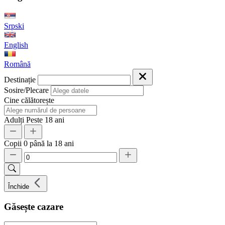
Srpski
English
Română
Destinație
Sosire/Plecare
Cine călătorește
Adulți
Peste 18 ani
Copii
0 până la 18 ani
Închide
Găsește cazare