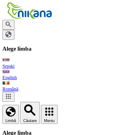
Alege limba
Srpski
English
Română
Limbă
Căutare
Meniu
Alege limba