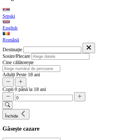
Srpski
English
Română
Destinație
Sosire/Plecare
Cine călătorește
Adulți
Peste 18 ani
Copii
0 până la 18 ani
Închide
Găsește cazare