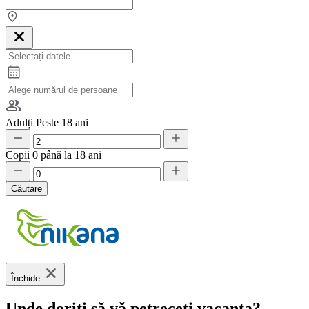
Adulți
Peste 18 ani
Copii
0 până la 18 ani
Căutare
Închide
Unde doriți să vă petreceți vacanța?