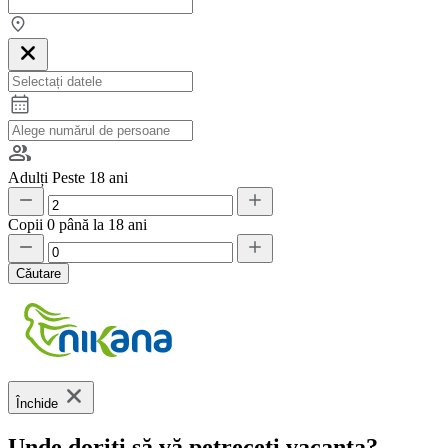
Adulți
Peste 18 ani
Copii
0 până la 18 ani
Căutare
Închide
Unde doriți să vă petreceți vacanța?