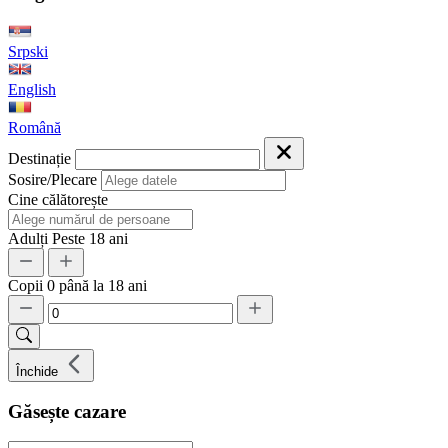
Srpski
English
Română
Destinație
Sosire/Plecare
Cine călătorește
Adulți
Peste 18 ani
Copii
0 până la 18 ani
Închide
Găsește cazare