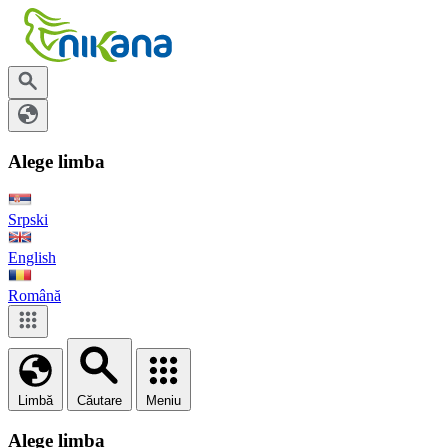
Alege limba
Srpski
English
Română
Limbă
Căutare
Meniu
Alege limba