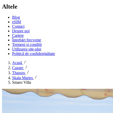
Altele
Blog
eSIM
Contact
Despre noi
Cariere
Întrebări frecvente
Termeni și condiții
Utilizarea site-ului
Politică de confidențialitate
Acasă
Cazare
Thassos
Skala Maries
Smaro Villa