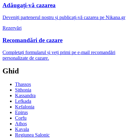
Adăugați-vă cazarea
Deveniți partenerul nostru și publicați-vă cazarea pe Nikana.gr
Rezervări
Recomandări de cazare
Completați formularul și veți primi pe e-mail recomandări
personalizate de cazare.
Ghid
Thassos
Sithonia
Kassandra
Lefkada
Kefalonia
Epirus
Corfu
Athos
Kavala
Regiunea Salonic