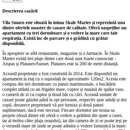
Descrierea cazării
Vila Smaro este situată în inima Skale Maries și reprezintă una
dintre ofertele noastre de cazare de calitate. Oferă oaspeților un
apartament cu trei dormitoare și o vedere la mare care taie
respirația. Există loc de parcare și o grădină cu grătar
disponibilă.
În apropiere se află restaurante, magazine și o farmacie. În Skala
Maries există trei plaje dintre care două sunt foarte cunoscute -
Atspas și Platanes/Sunset. Platanes este la 200 de metri distanță.
Această proprietate a fost construită în 2014. Este disponibil un
apartament la etaj cu o suprafață de aproximativ 120m2. Acesta este
compus din trei dormitoare cu paturi matrimoniale, o bucătărie
complet utilată cu un frigider mare, cuptor și mașină de spălat vase,
o cameră de zi cu cuptor și două băi cu căzi. Această unitate de
cazare poate găzdui până la opt persoane, respectiv șase adulți și doi
copii, deoarece proprietarii vă pot furniza și două paturi
suplimentare, dacă este necesar. Fiecare dormitor are terasa sa
proprie (două dintre ele oferă o vedere a grădinii din spate a casei,
iar al treilea către plaja orașului), iar din camera de zi se poate ieși pe
o verandă mare de unde se poate admira o vedere fantastică la mare.