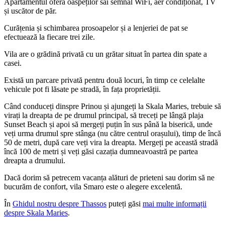
Apartamentul oferă oaspeților săi semnal WiFi, aer condiționat, TV
și uscător de păr.
Curățenia și schimbarea prosoapelor și a lenjeriei de pat se
efectuează la fiecare trei zile.
Vila are o grădină privată cu un grătar situat în partea din spate a
casei.
Există un parcare privată pentru două locuri, în timp ce celelalte
vehicule pot fi lăsate pe stradă, în fața proprietății.
Când conduceți dinspre Prinou și ajungeți la Skala Maries, trebuie să
virați la dreapta de pe drumul principal, să treceți pe lângă plaja
Sunset Beach și apoi să mergeți puțin în sus până la biserică, unde
veți urma drumul spre stânga (nu către centrul orașului), timp de încă
50 de metri, după care veți vira la dreapta. Mergeți pe această stradă
încă 100 de metri și veți găsi cazația dumneavoastră pe partea
dreapta a drumului.
Dacă dorim să petrecem vacanța alături de prieteni sau dorim să ne
bucurăm de confort, vila Smaro este o alegere excelentă.
În
Ghidul nostru despre Thassos
puteți găsi
mai multe informații
despre Skala Maries
.