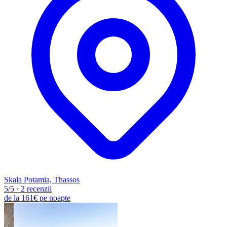
Skala Potamia, Thassos
5
/5
·
2 recenzii
de la
161€
pe noapte