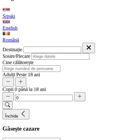
Srpski
English
Română
Destinație
Sosire/Plecare
Cine călătorește
Adulți
Peste 18 ani
Copii
0 până la 18 ani
Închide
Găsește cazare