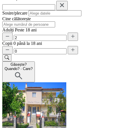
Sosire/plecare
Cine călătorește
Adulți
Peste 18 ani
Copii
0 până la 18 ani
Găsește?
Quando?
·
Care?