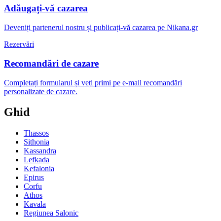
Adăugați-vă cazarea
Deveniți partenerul nostru și publicați-vă cazarea pe Nikana.gr
Rezervări
Recomandări de cazare
Completați formularul și veți primi pe e-mail recomandări
personalizate de cazare.
Ghid
Thassos
Sithonia
Kassandra
Lefkada
Kefalonia
Epirus
Corfu
Athos
Kavala
Regiunea Salonic