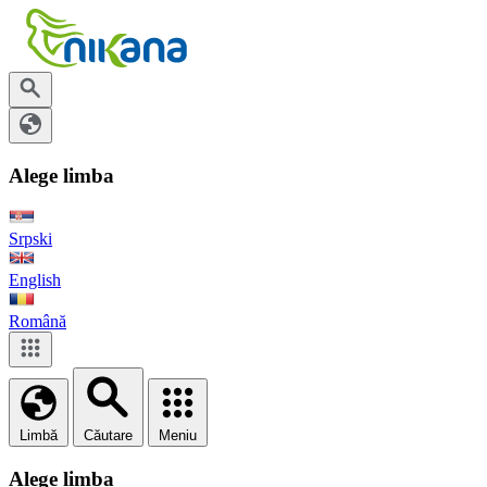
Alege limba
Srpski
English
Română
Limbă
Căutare
Meniu
Alege limba