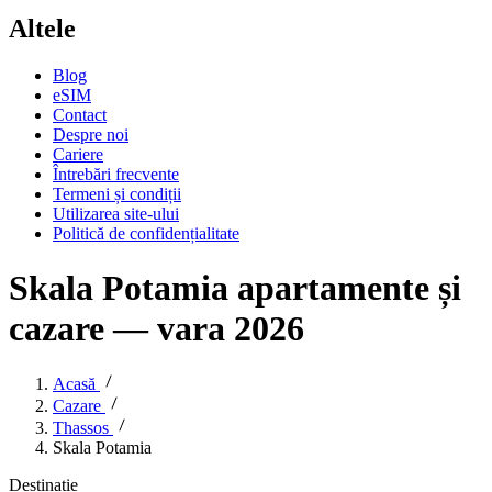
Altele
Blog
eSIM
Contact
Despre noi
Cariere
Întrebări frecvente
Termeni și condiții
Utilizarea site-ului
Politică de confidențialitate
Skala Potamia apartamente și
cazare — vara 2026
Acasă
Cazare
Thassos
Skala Potamia
Destinație