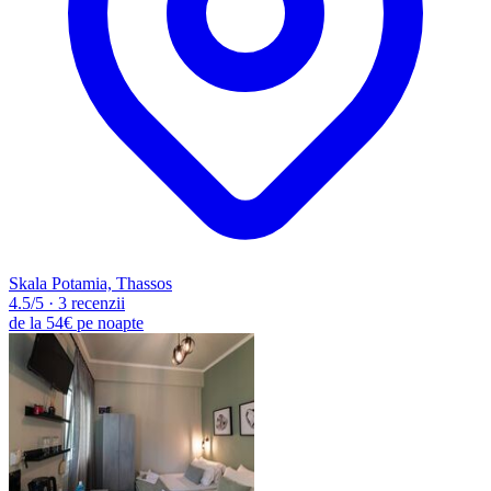
Skala Potamia, Thassos
4.5
/5
·
3 recenzii
de la
54€
pe noapte