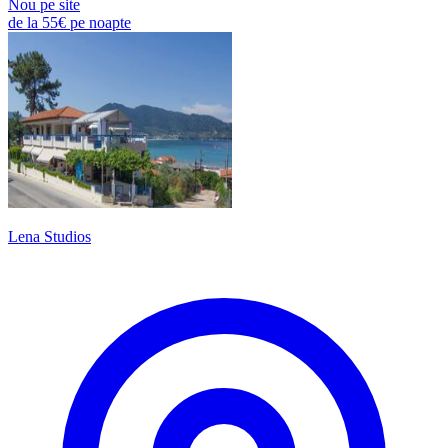
Nou pe site
de la
55€
pe noapte
Lena Studios