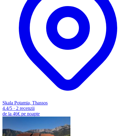
Skala Potamia, Thassos
4.4
/5
·
2 recenzii
de la
46€
pe noapte