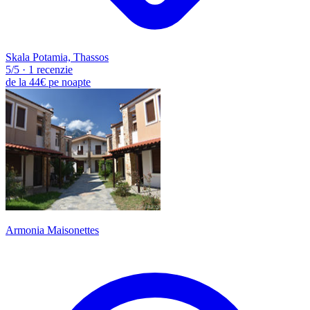
Skala Potamia, Thassos
5
/5
·
1 recenzie
de la
44€
pe noapte
Armonia Maisonettes