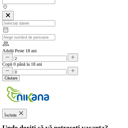
Adulți
Peste 18 ani
Copii
0 până la 18 ani
Căutare
Închide
Unde doriți să vă petreceți vacanța?