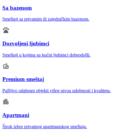
Sa bazenom
Smeštaji sa privatnim ili zajedničkim bazenom.
Dozvoljeni ljubimci
Smeštaji u kojima su kućni ljubimci dobrodošli.
Premium smeštaj
Pažljivo odabrani objekti višeg nivoa udobnosti i kvaliteta.
Apartmani
Širok izbor privatnog apartmanskog smeštaja.