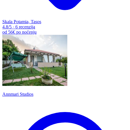
Skala Potamia, Tasos
4.8
/5
·
6 recenzija
od
56€
po noćenju
Annmari Studios