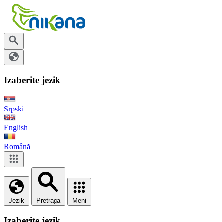
Izaberite jezik
Srpski
English
Română
Jezik
Pretraga
Meni
Izaberite jezik