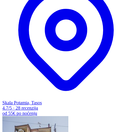
Skala Potamia, Tasos
4.7
/5
·
28 recenzija
od
55€
po noćenju