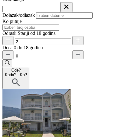
Dolazak/odlazak
Ko putuje
Odrasli
Stariji od 18 godina
Deca
0 do 18 godina
Gde?
Kada?
·
Ko?