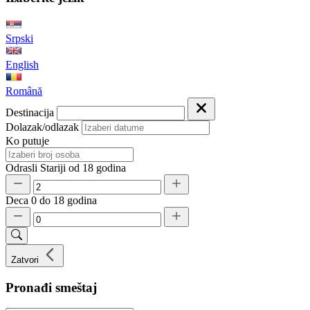
Srpski
English
Română
Destinacija
Dolazak/odlazak
Ko putuje
Odrasli
Stariji od 18 godina
Deca
0 do 18 godina
Zatvori
Pronađi smeštaj