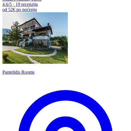
4.6
/5
·
19 recenzija
od
52€
po noćenju
Pantelidis Rooms