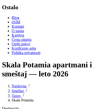
Ostalo
Blog
eSIM
Kontakt
O nama
Karijera
Česta pitanja
Opšti uslovi
Korišćenje sajta
Politika privatnosti
Skala Potamia apartmani i
smeštaj — leto 2026
Naslovna
Smeštaj
Tasos
Skala Potamia
Destinacija