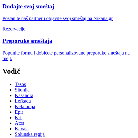
Dodajte svoj smeštaj
Postanite naš partner i objavite svoj smeštaj na Nikana.gr
Rezervacije
Preporuke smeštaja
Popunite formu i dobićete personalizovane preporuke smeštaja na
mejl.
Vodič
Tasos
Sitonija
Kasandra
Lefkada
Kefalonija
Epir
Krf
Atos
Kavala
Solunska regija