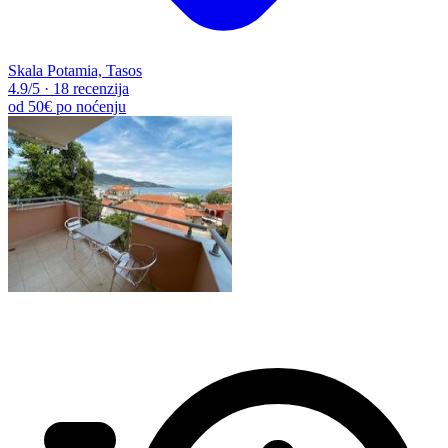
Skala Potamia, Tasos
4.9
/5
·
18 recenzija
od
50€
po noćenju