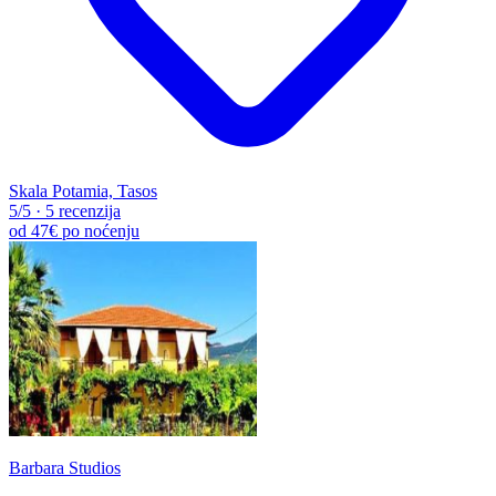
Skala Potamia, Tasos
5
/5
·
5 recenzija
od
47€
po noćenju
Barbara Studios