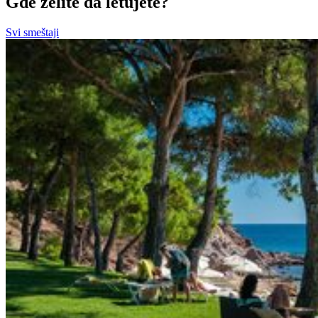
Gde želite da letujete?
Svi smeštaji