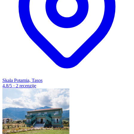
Skala Potamia, Tasos
4.8
/5
·
2 recenzije