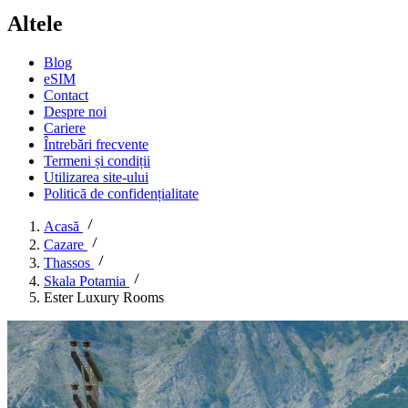
Altele
Blog
eSIM
Contact
Despre noi
Cariere
Întrebări frecvente
Termeni și condiții
Utilizarea site-ului
Politică de confidențialitate
Acasă
Cazare
Thassos
Skala Potamia
Ester Luxury Rooms