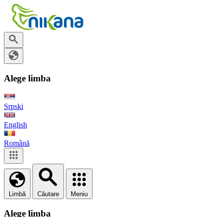
Alege limba
Srpski
English
Română
Limbă
Căutare
Meniu
Alege limba