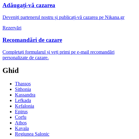
Adăugați-vă cazarea
Deveniți partenerul nostru și publicați-vă cazarea pe Nikana.gr
Rezervări
Recomandări de cazare
Completați formularul și veți primi pe e-mail recomandări
personalizate de cazare.
Ghid
Thassos
Sithonia
Kassandra
Lefkada
Kefalonia
Epirus
Corfu
Athos
Kavala
Regiunea Salonic