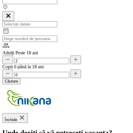
Adulți
Peste 18 ani
Copii
0 până la 18 ani
Căutare
Închide
Unde doriți să vă petreceți vacanța?