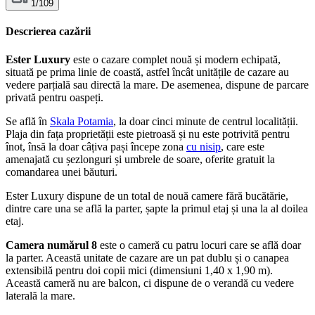
1/109
Descrierea cazării
Ester Luxury
este o cazare complet nouă și modern echipată,
situată pe prima linie de coastă, astfel încât unitățile de cazare au
vedere parțială sau directă la mare. De asemenea, dispune de parcare
privată pentru oaspeți.
Se află în
Skala Potamia
, la doar cinci minute de centrul localității.
Plaja din fața proprietății este pietroasă și nu este potrivită pentru
înot, însă la doar câțiva pași începe zona
cu nisip
, care este
amenajată cu șezlonguri și umbrele de soare, oferite gratuit la
comandarea unei băuturi.
Ester Luxury dispune de un total de nouă camere fără bucătărie,
dintre care una se află la parter, șapte la primul etaj și una la al doilea
etaj.
Camera numărul 8
este o cameră cu patru locuri care se află doar
la parter. Această unitate de cazare are un pat dublu și o canapea
extensibilă pentru doi copii mici (dimensiuni 1,40 x 1,90 m).
Această cameră nu are balcon, ci dispune de o verandă cu vedere
laterală la mare.