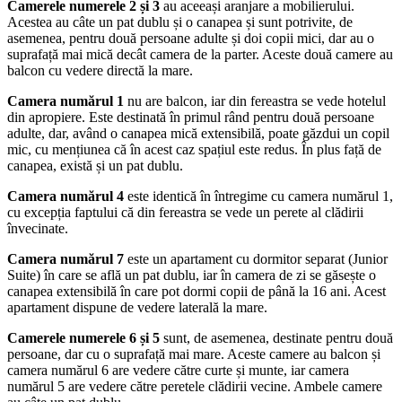
Camerele numerele 2 și 3
au aceeași aranjare a mobilierului.
Acestea au câte un pat dublu și o canapea și sunt potrivite, de
asemenea, pentru două persoane adulte și doi copii mici, dar au o
suprafață mai mică decât camera de la parter. Aceste două camere au
balcon cu vedere directă la mare.
Camera numărul 1
nu are balcon, iar din fereastra se vede hotelul
din apropiere. Este destinată în primul rând pentru două persoane
adulte, dar, având o canapea mică extensibilă, poate găzdui un copil
mic, cu mențiunea că în acest caz spațiul este redus. În plus față de
canapea, există și un pat dublu.
Camera numărul 4
este identică în întregime cu camera numărul 1,
cu excepția faptului că din fereastra se vede un perete al clădirii
învecinate.
Camera numărul 7
este un apartament cu dormitor separat (Junior
Suite) în care se află un pat dublu, iar în camera de zi se găsește o
canapea extensibilă în care pot dormi copii de până la 16 ani. Acest
apartament dispune de vedere laterală la mare.
Camerele numerele 6 și 5
sunt, de asemenea, destinate pentru două
persoane, dar cu o suprafață mai mare. Aceste camere au balcon și
camera numărul 6 are vedere către curte și munte, iar camera
numărul 5 are vedere către peretele clădirii vecine. Ambele camere