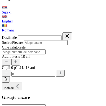
Srpski
English
Română
Destinație
Sosire/Plecare
Cine călătorește
Adulți
Peste 18 ani
Copii
0 până la 18 ani
Închide
Găsește cazare