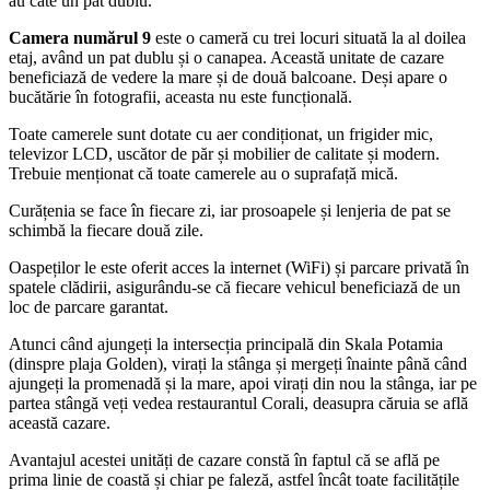
au câte un pat dublu.
Camera numărul 9
este o cameră cu trei locuri situată la al doilea
etaj, având un pat dublu și o canapea. Această unitate de cazare
beneficiază de vedere la mare și de două balcoane. Deși apare o
bucătărie în fotografii, aceasta nu este funcțională.
Toate camerele sunt dotate cu aer condiționat, un frigider mic,
televizor LCD, uscător de păr și mobilier de calitate și modern.
Trebuie menționat că toate camerele au o suprafață mică.
Curățenia se face în fiecare zi, iar prosoapele și lenjeria de pat se
schimbă la fiecare două zile.
Oaspeților le este oferit acces la internet (WiFi) și parcare privată în
spatele clădirii, asigurându-se că fiecare vehicul beneficiază de un
loc de parcare garantat.
Atunci când ajungeți la intersecția principală din Skala Potamia
(dinspre plaja Golden), virați la stânga și mergeți înainte până când
ajungeți la promenadă și la mare, apoi virați din nou la stânga, iar pe
partea stângă veți vedea restaurantul Corali, deasupra căruia se află
această cazare.
Avantajul acestei unități de cazare constă în faptul că se află pe
prima linie de coastă și chiar pe faleză, astfel încât toate facilitățile