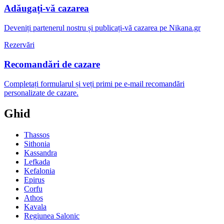
Adăugați-vă cazarea
Deveniți partenerul nostru și publicați-vă cazarea pe Nikana.gr
Rezervări
Recomandări de cazare
Completați formularul și veți primi pe e-mail recomandări
personalizate de cazare.
Ghid
Thassos
Sithonia
Kassandra
Lefkada
Kefalonia
Epirus
Corfu
Athos
Kavala
Regiunea Salonic