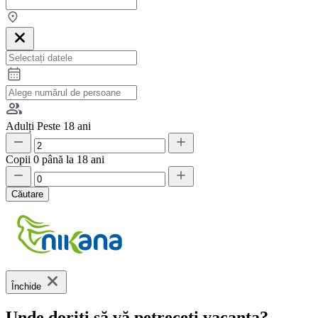
Adulți
Peste 18 ani
Copii
0 până la 18 ani
Căutare
Închide
Unde doriți să vă petreceți vacanța?