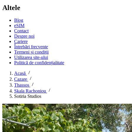
Altele
Blog
eSIM
Contact
Despre noi
Cariere
Întrebări frecvente
Termeni și condiții
Utilizarea site-ului
Politică de confidențialitate
Acasă
Cazare
Thassos
Skala Rachoniou
Sotiria Studios