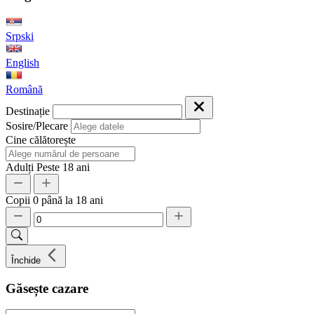
Srpski
English
Română
Destinație
Sosire/Plecare
Cine călătorește
Adulți
Peste 18 ani
Copii
0 până la 18 ani
Închide
Găsește cazare