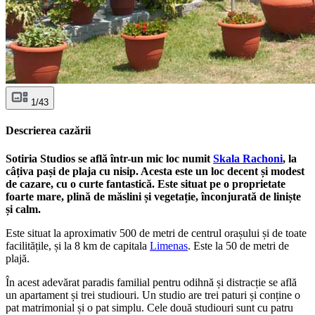
1/43
Descrierea cazării
Sotiria Studios se află într-un mic loc numit
Skala Rachoni
, la
câțiva pași de plaja cu nisip. Acesta este un loc decent și modest
de cazare, cu o curte fantastică. Este situat pe o proprietate
foarte mare, plină de măslini și vegetație, înconjurată de liniște
și calm.
Este situat la aproximativ 500 de metri de centrul orașului și de toate
facilitățile, și la 8 km de capitala
Limenas
. Este la 50 de metri de
plajă.
În acest adevărat paradis familial pentru odihnă și distracție se află
un apartament și trei studiouri. Un studio are trei paturi și conține o
pat matrimonial și o pat simplu. Cele două studiouri sunt cu patru