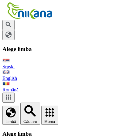
Alege limba
Srpski
English
Română
Limbă
Căutare
Meniu
Alege limba