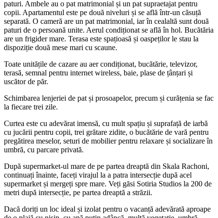
paturi. Ambele au o pat matrimonial și un pat supraetajat pentru
copii. Apartamentul este pe două niveluri și se află într-un căsuță
separată. O cameră are un pat matrimonial, iar în cealaltă sunt două
paturi de o persoană unite. Aerul condiționat se află în hol. Bucătăria
are un frigider mare. Terasa este spațioasă și oaspeților le stau la
dispoziție două mese mari cu scaune.
Toate unitățile de cazare au aer condiționat, bucătărie, televizor,
terasă, semnal pentru internet wireless, baie, plase de țânțari și
uscător de păr.
Schimbarea lenjeriei de pat și prosoapelor, precum și curățenia se fac
la fiecare trei zile.
Curtea este cu adevărat imensă, cu mult spațiu și suprafață de iarbă
cu jucării pentru copii, trei grătare zidite, o bucătărie de vară pentru
pregătirea meselor, seturi de mobilier pentru relaxare și socializare în
umbră, cu parcare privată.
După supermarket-ul mare de pe partea dreaptă din Skala Rachoni,
continuați înainte, faceți virajul la a patra intersecție după acel
supermarket și mergeți spre mare. Veți găsi Sotiria Studios la 200 de
metri după intersecție, pe partea dreaptă a străzii.
Dacă doriți un loc ideal și izolat pentru o vacanță adevărată aproape
de o plajă cu nisip, cu apă puțin adâncă, multă vegetație, umbră,