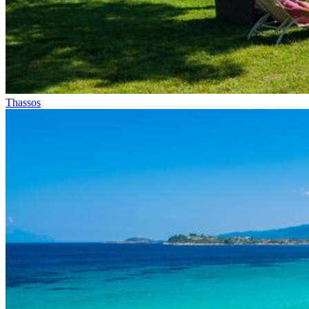
Thassos