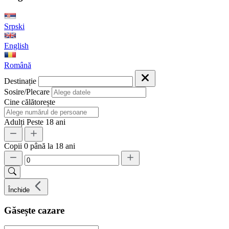
Srpski
English
Română
Destinație
Sosire/Plecare
Cine călătorește
Adulți
Peste 18 ani
Copii
0 până la 18 ani
Închide
Găsește cazare