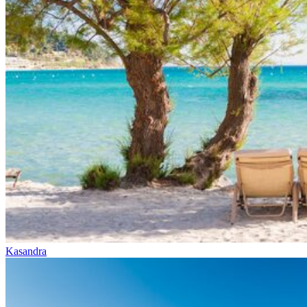
Kasandra