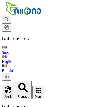
Izaberite jezik
Srpski
English
Română
Jezik
Pretraga
Meni
Izaberite jezik