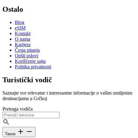
Ostalo
Blog
eSIM
Kontakt
O nama
Karijera
Česta pitanja
Opšti uslovi
Korišćenje sajta
Politika privatnosti
Turistički vodič
Saznajte sve relevatne i interesantne informacije o vašim omiljenim
destinacijama u Grčkoj
Pretraga vodiča
Tasos