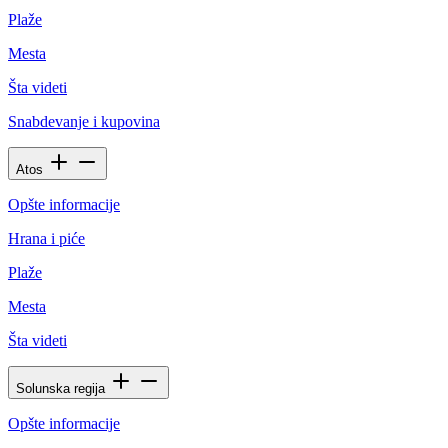
Plaže
Mesta
Šta videti
Snabdevanje i kupovina
Atos
Opšte informacije
Hrana i piće
Plaže
Mesta
Šta videti
Solunska regija
Opšte informacije