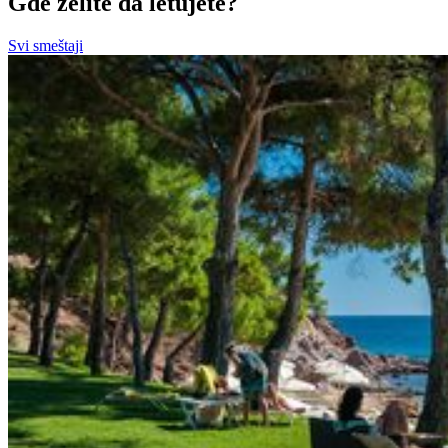
Gde želite da letujete?
Svi smeštaji