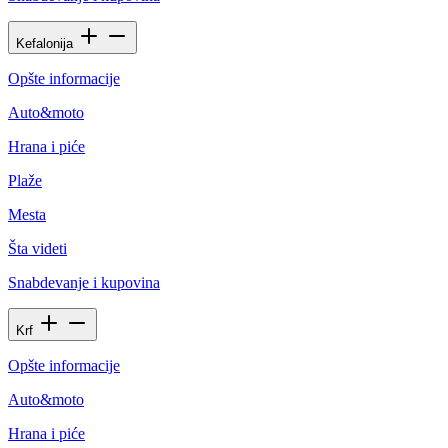
Kefalonija
Opšte informacije
Auto&moto
Hrana i piće
Plaže
Mesta
Šta videti
Snabdevanje i kupovina
Krf
Opšte informacije
Auto&moto
Hrana i piće