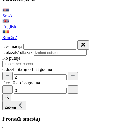
Srpski
English
Română
Destinacija
Dolazak/odlazak
Ko putuje
Odrasli
Stariji od 18 godina
Deca
0 do 18 godina
Zatvori
Pronađi smeštaj