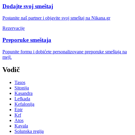
Dodajte svoj smeštaj
Postanite naš partner i objavite svoj smeštaj na Nikana.gr
Rezervacije
Preporuke smeštaja
Popunite formu i dobićete personalizovane preporuke smeštaja na
mejl.
Vodič
Tasos
Sitonija
Kasandra
Lefkada
Kefalonija
Epir
Krf
Atos
Kavala
Solunska regija