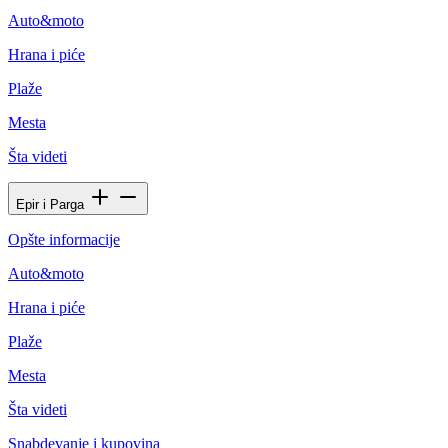
Auto&moto
Hrana i piće
Plaže
Mesta
Šta videti
Epir i Parga
Opšte informacije
Auto&moto
Hrana i piće
Plaže
Mesta
Šta videti
Snabdevanje i kupovina