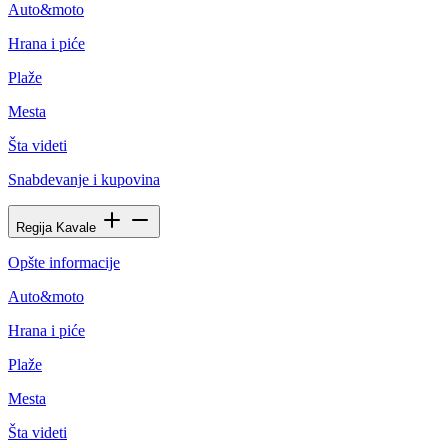
Auto&moto
Hrana i piće
Plaže
Mesta
Šta videti
Snabdevanje i kupovina
Regija Kavale
Opšte informacije
Auto&moto
Hrana i piće
Plaže
Mesta
Šta videti