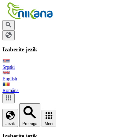
Izaberite jezik
Srpski
English
Română
Jezik
Pretraga
Meni
Izaberite jezik