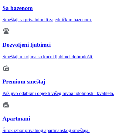
Sa bazenom
Smeštaji sa privatnim ili zajedničkim bazenom.
Dozvoljeni ljubimci
Smeštaji u kojima su kućni ljubimci dobrodošli.
Premium smeštaj
Pažljivo odabrani objekti višeg nivoa udobnosti i kvaliteta.
Apartmani
Širok izbor privatnog apartmanskog smeštaja.