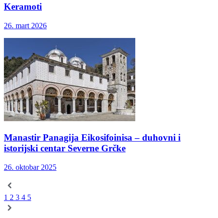
Keramoti
26. mart 2026
Manastir Panagija Eikosifoinisa – duhovni i
istorijski centar Severne Grčke
26. oktobar 2025
1
2
3
4
5