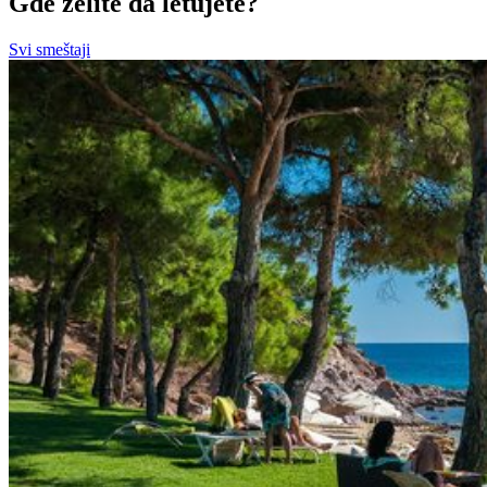
Gde želite da letujete?
Svi smeštaji