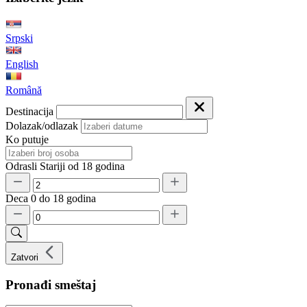
Srpski
English
Română
Destinacija
Dolazak/odlazak
Ko putuje
Odrasli
Stariji od 18 godina
Deca
0 do 18 godina
Zatvori
Pronađi smeštaj