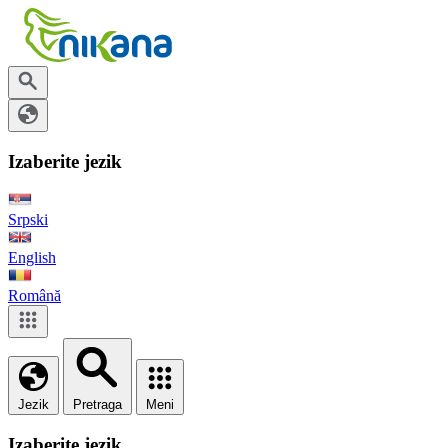
Izaberite jezik
Srpski
English
Română
Jezik
Pretraga
Meni
Izaberite jezik