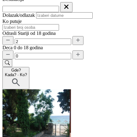
Dolazak/odlazak
Ko putuje
Odrasli
Stariji od 18 godina
Deca
0 do 18 godina
Gde?
Kada?
·
Ko?