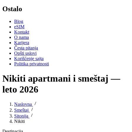
Ostalo
Blog
eSIM
Kontakt
O nama
Karijera
Česta pitanja
Opšti uslovi
Korišćenje sajta
Politika privatnosti
Nikiti apartmani i smeštaj —
leto 2026
Naslovna
Smeštaj
Sitonija
Nikiti
Destinacija