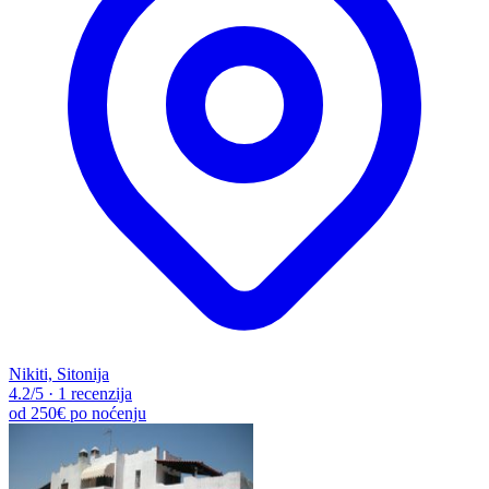
Nikiti, Sitonija
4.2
/5
·
1 recenzija
od
250€
po noćenju