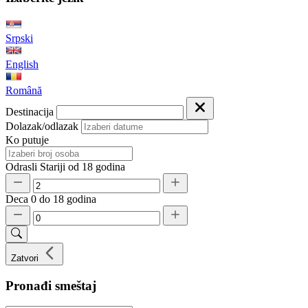
Srpski
English
Română
Destinacija
Dolazak/odlazak
Ko putuje
Odrasli
Stariji od 18 godina
Deca
0 do 18 godina
Zatvori
Pronađi smeštaj