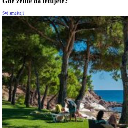
Gde želite da letujete?
Svi smeštaji