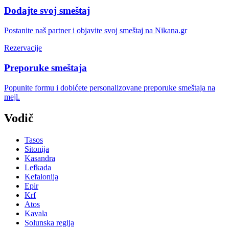
Dodajte svoj smeštaj
Postanite naš partner i objavite svoj smeštaj na Nikana.gr
Rezervacije
Preporuke smeštaja
Popunite formu i dobićete personalizovane preporuke smeštaja na
mejl.
Vodič
Tasos
Sitonija
Kasandra
Lefkada
Kefalonija
Epir
Krf
Atos
Kavala
Solunska regija