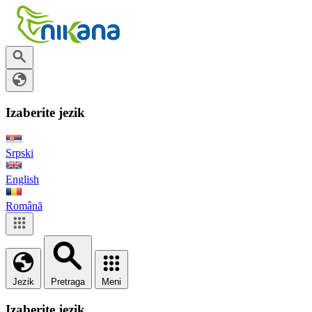
Izaberite jezik
Srpski
English
Română
Jezik
Pretraga
Meni
Izaberite jezik