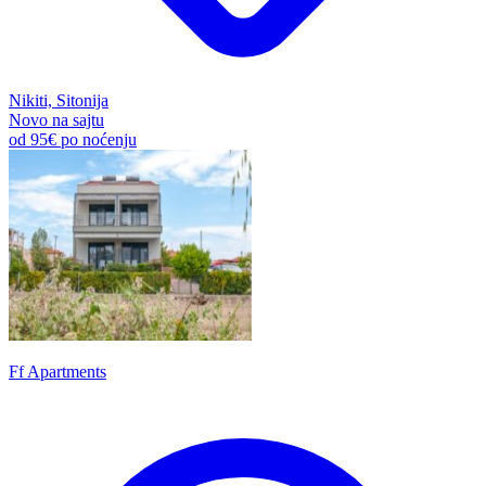
Nikiti, Sitonija
Novo na sajtu
od
95€
po noćenju
Ff Apartments