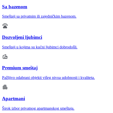
Sa bazenom
Smeštaji sa privatnim ili zajedničkim bazenom.
Dozvoljeni ljubimci
Smeštaji u kojima su kućni ljubimci dobrodošli.
Premium smeštaj
Pažljivo odabrani objekti višeg nivoa udobnosti i kvaliteta.
Apartmani
Širok izbor privatnog apartmanskog smeštaja.