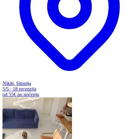
Nikiti, Sitonija
5
/5
·
18 recenzija
od
55€
po noćenju