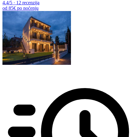
4.4
/5
·
12 recenzija
od
85€
po noćenju