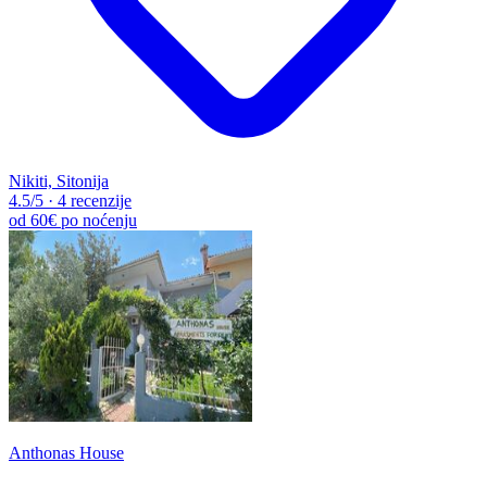
Nikiti, Sitonija
4.5
/5
·
4 recenzije
od
60€
po noćenju
Anthonas House