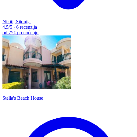
Nikiti, Sitonija
4.5
/5
·
6 recenzija
od
75€
po noćenju
Stella's Beach House