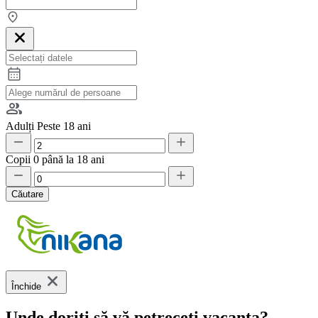
Adulți
Peste 18 ani
Copii
0 până la 18 ani
Căutare
Închide
Unde doriți să vă petreceți vacanța?