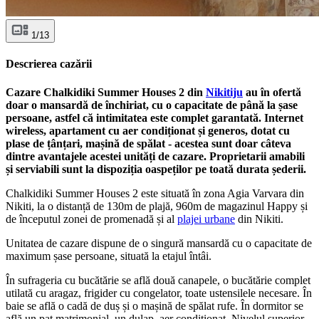
1/13
Descrierea cazării
Cazare Chalkidiki Summer Houses 2 din
Nikitiju
au în ofertă
doar o mansardă de închiriat, cu o capacitate de până la șase
persoane, astfel că intimitatea este complet garantată. Internet
wireless, apartament cu aer condiționat și generos, dotat cu
plase de țânțari, mașină de spălat - acestea sunt doar câteva
dintre avantajele acestei unități de cazare. Proprietarii amabili
și serviabili sunt la dispoziția oaspeților pe toată durata șederii.
Chalkidiki Summer Houses 2 este situată în zona Agia Varvara din
Nikiti, la o distanță de 130m de plajă, 960m de magazinul Happy și
de începutul zonei de promenadă și al
plajei urbane
din Nikiti.
Unitatea de cazare dispune de o singură mansardă cu o capacitate de
maximum șase persoane, situată la etajul întâi.
În sufrageria cu bucătărie se află două canapele, o bucătărie complet
utilată cu aragaz, frigider cu congelator, toate ustensilele necesare. În
baie se află o cadă de duș și o mașină de spălat rufe. În dormitor se
află un pat matrimonial, un dulap, aer condiționat. Nivelul superior