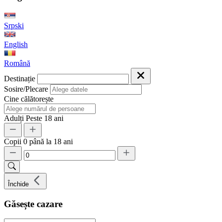
Srpski
English
Română
Destinație
Sosire/Plecare
Cine călătorește
Adulți
Peste 18 ani
Copii
0 până la 18 ani
Închide
Găsește cazare