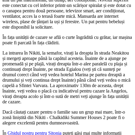
este conectat cu cel inferior printr-un scărișor spiralat și este dotat cu
o canapea pentru două persoane, televizor smart, aer condiționat,
ventilator, acces la o terasă foarte mică. Mansarda are internet
wireless, plase de țânțari la uși și ferestre. Un pat pentru bebeluși
este disponibil la solicitare.
În fața unității de cazare se află o curte îngrădită cu grătar, iar mașina
poate fi parcată în fața clădirii.
La intrarea în Nikiti, la semafor, virați la dreapta în strada Neakitou
și mergeți aproape până la capătul acesteia. Înainte de a ajunge pe
promenadă și pe plajă, virați dreapta într-o alee paralelă cu plaja și
continuați drept înainte, pe strada Egialou (veți ști că sunteți pe
drumul corect când veți vedea hotelul Marina pe partea dreaptă a
drumului și veți continua drept înainte) până când veți vedea o mică
capelă a Sfintei Varvara. La aproximativ 130m de aceasta, drept
înainte, veți vedea o placă cu indicativul pentru cazare la Angelos,
virați dreapta acolo și într-o sută de metri veți ajunge în fața unității
de cazare.
Dacă căutați cazare pentru o familie sau un grup mai mare, într-o
zonă liniștită din Nikiti - Chalkidiki Summer Houses 2 poate fi o
alegere excelentă pentru dumneavoastră.
În
Ghidul nostru pentru Sitonia
puteți găsi mai multe informații