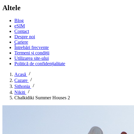
Altele
Blog
eSIM
Contact
Despre noi
Cariere
Întrebări frecvente
Termeni și condiții
Utilizarea site-ului
Politică de confidențialitate
Acasă
Cazare
Sithonia
Nikiti
Chalkidiki Summer Houses 2