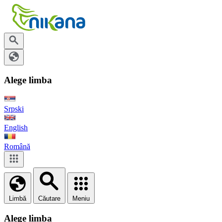
Alege limba
Srpski
English
Română
Limbă
Căutare
Meniu
Alege limba