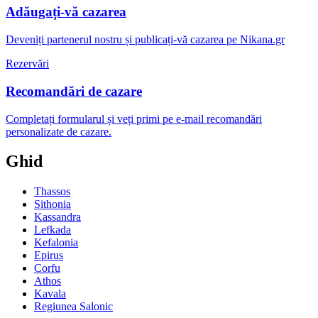
Adăugați-vă cazarea
Deveniți partenerul nostru și publicați-vă cazarea pe Nikana.gr
Rezervări
Recomandări de cazare
Completați formularul și veți primi pe e-mail recomandări
personalizate de cazare.
Ghid
Thassos
Sithonia
Kassandra
Lefkada
Kefalonia
Epirus
Corfu
Athos
Kavala
Regiunea Salonic