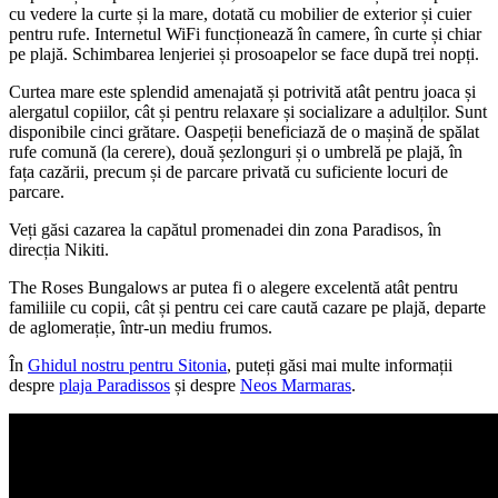
cu vedere la curte și la mare, dotată cu mobilier de exterior și cuier
pentru rufe. Internetul WiFi funcționează în camere, în curte și chiar
pe plajă. Schimbarea lenjeriei și prosoapelor se face după trei nopți.
Curtea mare este splendid amenajată și potrivită atât pentru joaca și
alergatul copiilor, cât și pentru relaxare și socializare a adulților. Sunt
disponibile cinci grătare. Oaspeții beneficiază de o mașină de spălat
rufe comună (la cerere), două șezlonguri și o umbrelă pe plajă, în
fața cazării, precum și de parcare privată cu suficiente locuri de
parcare.
Veți găsi cazarea la capătul promenadei din zona Paradisos, în
direcția Nikiti.
The Roses Bungalows ar putea fi o alegere excelentă atât pentru
familiile cu copii, cât și pentru cei care caută cazare pe plajă, departe
de aglomerație, într-un mediu frumos.
În
Ghidul nostru pentru Sitonia
, puteți găsi mai multe informații
despre
plaja Paradissos
și despre
Neos Marmaras
.