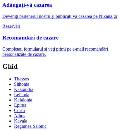
Adăugați-vă cazarea
Deveniți partenerul nostru și publicați-vă cazarea pe Nikana.gr
Rezervări
Recomandări de cazare
Completați formularul și veți primi pe e-mail recomandări
personalizate de cazare.
Ghid
Thassos
Sithonia
Kassandra
Lefkada
Kefalonia
Epirus
Corfu
Athos
Kavala
Regiunea Salonic