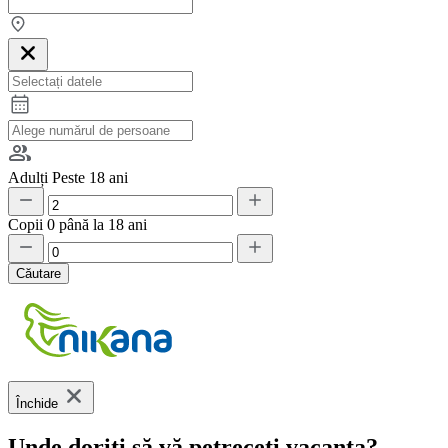
Adulți
Peste 18 ani
Copii
0 până la 18 ani
Căutare
Închide
Unde doriți să vă petreceți vacanța?