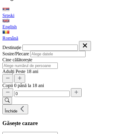
Srpski
English
Română
Destinație
Sosire/Plecare
Cine călătorește
Adulți
Peste 18 ani
Copii
0 până la 18 ani
Închide
Găsește cazare