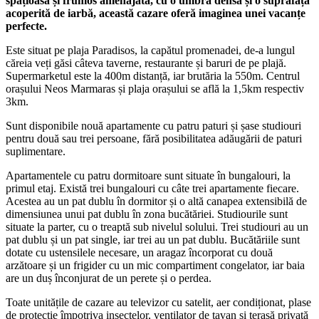
spațioasă și frumos amenajată, cu o umbră densă și o suprafață
acoperită de iarbă, această cazare oferă imaginea unei vacanțe
perfecte.
Este situat pe plaja Paradisos, la capătul promenadei, de-a lungul
căreia veți găsi câteva taverne, restaurante și baruri de pe plajă.
Supermarketul este la 400m distanță, iar brutăria la 550m. Centrul
orașului Neos Marmaras și plaja orașului se află la 1,5km respectiv
3km.
Sunt disponibile nouă apartamente cu patru paturi și șase studiouri
pentru două sau trei persoane, fără posibilitatea adăugării de paturi
suplimentare.
Apartamentele cu patru dormitoare sunt situate în bungalouri, la
primul etaj. Există trei bungalouri cu câte trei apartamente fiecare.
Acestea au un pat dublu în dormitor și o altă canapea extensibilă de
dimensiunea unui pat dublu în zona bucătăriei. Studiourile sunt
situate la parter, cu o treaptă sub nivelul solului. Trei studiouri au un
pat dublu și un pat single, iar trei au un pat dublu. Bucătăriile sunt
dotate cu ustensilele necesare, un aragaz încorporat cu două
arzătoare și un frigider cu un mic compartiment congelator, iar baia
are un duș înconjurat de un perete și o perdea.
Toate unitățile de cazare au televizor cu satelit, aer condiționat, plase
de protecție împotriva insectelor, ventilator de tavan și terasă privată