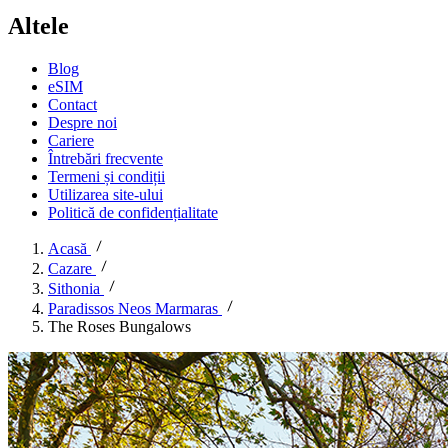
Altele
Blog
eSIM
Contact
Despre noi
Cariere
Întrebări frecvente
Termeni și condiții
Utilizarea site-ului
Politică de confidențialitate
Acasă
Cazare
Sithonia
Paradissos Neos Marmaras
The Roses Bungalows