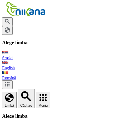
Alege limba
Srpski
English
Română
Limbă
Căutare
Meniu
Alege limba