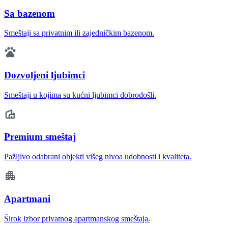
Sa bazenom
Smeštaji sa privatnim ili zajedničkim bazenom.
Dozvoljeni ljubimci
Smeštaji u kojima su kućni ljubimci dobrodošli.
Premium smeštaj
Pažljivo odabrani objekti višeg nivoa udobnosti i kvaliteta.
Apartmani
Širok izbor privatnog apartmanskog smeštaja.