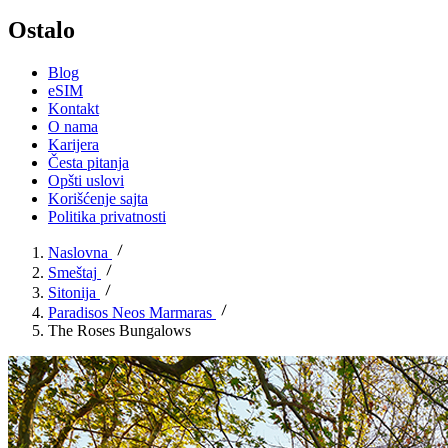
Ostalo
Blog
eSIM
Kontakt
O nama
Karijera
Česta pitanja
Opšti uslovi
Korišćenje sajta
Politika privatnosti
Naslovna
Smeštaj
Sitonija
Paradisos Neos Marmaras
The Roses Bungalows