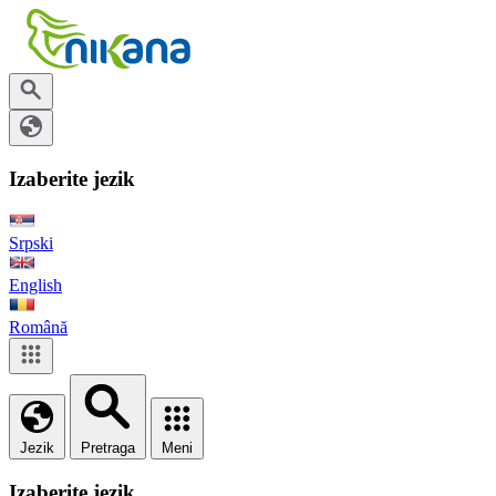
Izaberite jezik
Srpski
English
Română
Jezik
Pretraga
Meni
Izaberite jezik