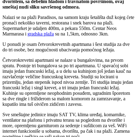
dvorištem, sa debelim hladom i travnatom površinom, ovaj
smeštaj nudi sliku savršenog odmora.
Nalazi se na plaži Paradisos, na samom kraju šetališta duž kojeg ćete
pronaći nekoliko taverni, restorana i snek barova na plaži.
Supermarket je udaljen 400m, a pekara 550m. Centar Neos
Marmarasa i
gradska plaža
su na 1,5km, odnosno 3km.
U ponudi je osam četvorokrevetnih apartmana i šest studija za dve
do tri osobe, bez mogućnosti ubacivanja pomoćnog ležaja.
Četvorokrevetni apartmani se nalaze u bungalovima, na prvom
spratu. Postoje tri bungalova sa po tri apartmana. U spavaćoj sobi
imaju jedan francuski ležaj, a u delu sa kuhinjom još jedan kauč na
razvlačenje veličine francuskog kreveta. Studiji su locirani u
prizemlju, jedan stepenik ispod nivoa zemlje. Tri studija imaju jedan
francuski ležaj i singl krevet, a tri imaju jedan francuski ležaj.
Kuhinje su opremljene neophodnim posuđem, ugradnim šporetom
sa dve ringle i frižiderom sa malom komorom za zamrzavanje, a
kupatilo ima tuš oivičen zidićem i zavesu.
Sve smeštajne jedinice imaju SAT TV, klima uređaj, komarnike,
ventilator na plafonu i privatnu terasu sa pogledom na dvorište i
more, opremljenu garniturom za sedenje i sušilicom za veš. WiFi
internet funkcioniše u sobama, dvorištu, pa čak i na plaži. Zamena
posteljine i peškira se vrši nakon tri noći.