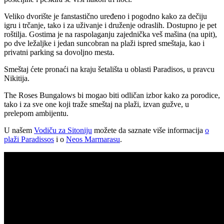
Veliko dvorište je fanstastično uređeno i pogodno kako za dečiju
igru i trčanje, tako i za uživanje i druženje odraslih. Dostupno je pet
roštilja. Gostima je na raspolaganju zajednička veš mašina (na upit),
po dve ležaljke i jedan suncobran na plaži ispred smeštaja, kao i
privatni parking sa dovoljno mesta.
Smeštaj ćete pronaći na kraju šetališta u oblasti Paradisos, u pravcu
Nikitija.
The Roses Bungalows bi mogao biti odličan izbor kako za porodice,
tako i za sve one koji traže smeštaj na plaži, izvan gužve, u
prelepom ambijentu.
U našem
Vodiču za Sitoniju
možete da saznate više informacija
o
plaži Paradissos
i o
Neos Marmarasu
.