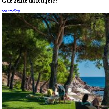
Gde želite da letujete?
Svi smeštaji