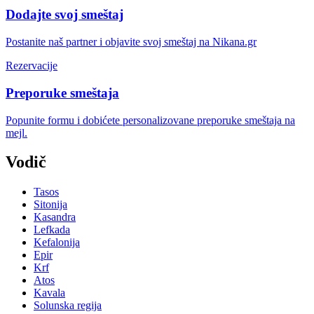
Dodajte svoj smeštaj
Postanite naš partner i objavite svoj smeštaj na Nikana.gr
Rezervacije
Preporuke smeštaja
Popunite formu i dobićete personalizovane preporuke smeštaja na
mejl.
Vodič
Tasos
Sitonija
Kasandra
Lefkada
Kefalonija
Epir
Krf
Atos
Kavala
Solunska regija