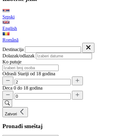
Srpski
English
Română
Destinacija
Dolazak/odlazak
Ko putuje
Odrasli
Stariji od 18 godina
Deca
0 do 18 godina
Zatvori
Pronađi smeštaj