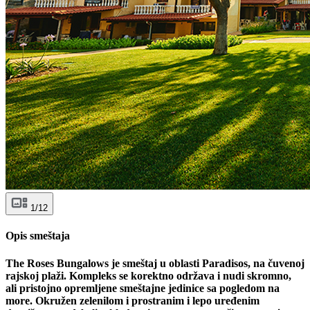
1/12
Opis smeštaja
The Roses Bungalows je smeštaj u oblasti Paradisos, na čuvenoj
rajskoj plaži. Kompleks se korektno održava i nudi skromno,
ali pristojno opremljene smeštajne jedinice sa pogledom na
more. Okružen zelenilom i prostranim i lepo uređenim