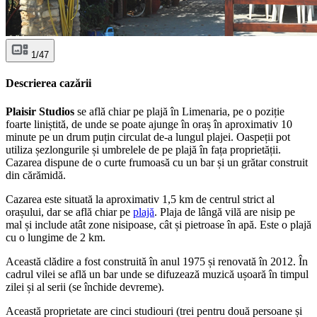
1/47
Descrierea cazării
Plaisir Studios
se află chiar pe plajă în Limenaria, pe o poziție
foarte liniștită, de unde se poate ajunge în oraș în aproximativ 10
minute pe un drum puțin circulat de-a lungul plajei. Oaspeții pot
utiliza șezlongurile și umbrelele de pe plajă în fața proprietății.
Cazarea dispune de o curte frumoasă cu un bar și un grătar construit
din cărămidă.
Cazarea este situată la aproximativ 1,5 km de centrul strict al
orașului, dar se află chiar pe
plajă
. Plaja de lângă vilă are nisip pe
mal și include atât zone nisipoase, cât și pietroase în apă. Este o plajă
cu o lungime de 2 km.
Această clădire a fost construită în anul 1975 și renovată în 2012. În
cadrul vilei se află un bar unde se difuzează muzică ușoară în timpul
zilei și al serii (se închide devreme).
Această proprietate are cinci studiouri (trei pentru două persoane și