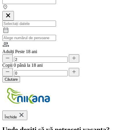
Adulți
Peste 18 ani
Copii
0 până la 18 ani
Căutare
Închide
Unde doriți să vă petreceți vacanța?