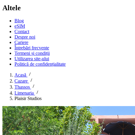
Altele
Blog
eSIM
Contact
Despre noi
Cariere
Întrebări frecvente
Termeni și condiții
Utilizarea site-ului
Politică de confidențialitate
Acasă
Cazare
Thassos
Limenaria
Plaisir Studios