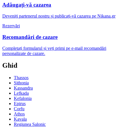
Adăugați-vă cazarea
Deveniți partenerul nostru și publicați-vă cazarea pe Nikana.gr
Rezervări
Recomandări de cazare
Completați formularul și veți primi pe e-mail recomandări
personalizate de cazare.
Ghid
Thassos
Sithonia
Kassandra
Lefkada
Kefalonia
Epirus
Corfu
Athos
Kavala
Regiunea Salonic