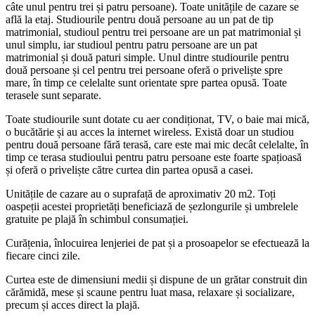
câte unul pentru trei și patru persoane). Toate unitățile de cazare se
află la etaj. Studiourile pentru două persoane au un pat de tip
matrimonial, studioul pentru trei persoane are un pat matrimonial și
unul simplu, iar studioul pentru patru persoane are un pat
matrimonial și două paturi simple. Unul dintre studiourile pentru
două persoane și cel pentru trei persoane oferă o priveliște spre
mare, în timp ce celelalte sunt orientate spre partea opusă. Toate
terasele sunt separate.
Toate studiourile sunt dotate cu aer condiționat, TV, o baie mai mică,
o bucătărie și au acces la internet wireless. Există doar un studiou
pentru două persoane fără terasă, care este mai mic decât celelalte, în
timp ce terasa studioului pentru patru persoane este foarte spațioasă
și oferă o priveliște către curtea din partea opusă a casei.
Unitățile de cazare au o suprafață de aproximativ 20 m2. Toți
oaspeții acestei proprietăți beneficiază de șezlongurile și umbrelele
gratuite pe plajă în schimbul consumației.
Curățenia, înlocuirea lenjeriei de pat și a prosoapelor se efectuează la
fiecare cinci zile.
Curtea este de dimensiuni medii și dispune de un grătar construit din
cărămidă, mese și scaune pentru luat masa, relaxare și socializare,
precum și acces direct la plajă.