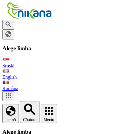
Alege limba
Srpski
English
Română
Limbă
Căutare
Meniu
Alege limba