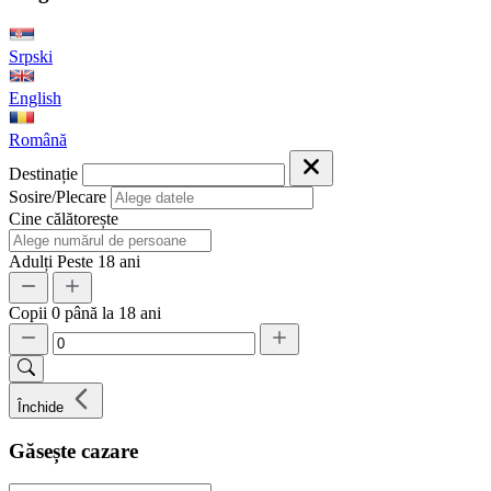
Srpski
English
Română
Destinație
Sosire/Plecare
Cine călătorește
Adulți
Peste 18 ani
Copii
0 până la 18 ani
Închide
Găsește cazare