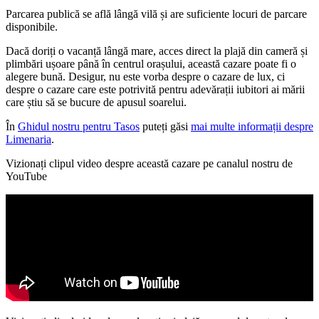
Parcarea publică se află lângă vilă și are suficiente locuri de parcare
disponibile.
Dacă doriți o vacanță lângă mare, acces direct la plajă din cameră și
plimbări ușoare până în centrul orașului, această cazare poate fi o
alegere bună. Desigur, nu este vorba despre o cazare de lux, ci
despre o cazare care este potrivită pentru adevărații iubitori ai mării
care știu să se bucure de apusul soarelui.
În
Ghidul nostru pentru Tasos
puteți găsi
mai multe informații despre
Limenaria
.
Vizionați clipul video despre această cazare pe canalul nostru de
YouTube