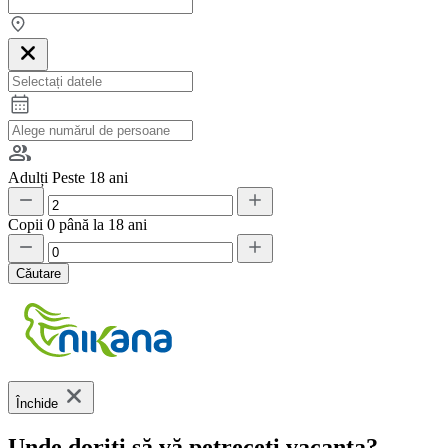
Adulți
Peste 18 ani
Copii
0 până la 18 ani
Căutare
Închide
Unde doriți să vă petreceți vacanța?