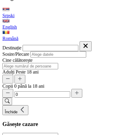
Srpski
English
Română
Destinație
Sosire/Plecare
Cine călătorește
Adulți
Peste 18 ani
Copii
0 până la 18 ani
Închide
Găsește cazare