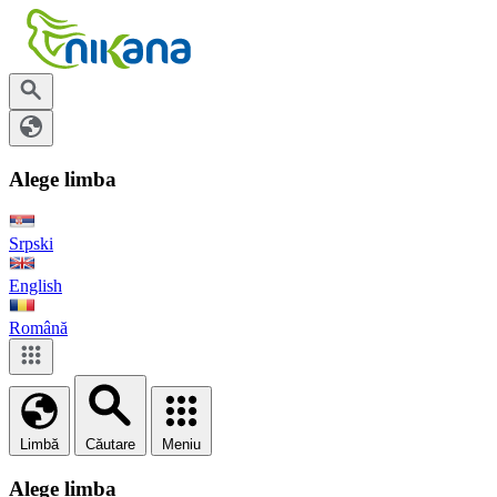
Alege limba
Srpski
English
Română
Limbă
Căutare
Meniu
Alege limba