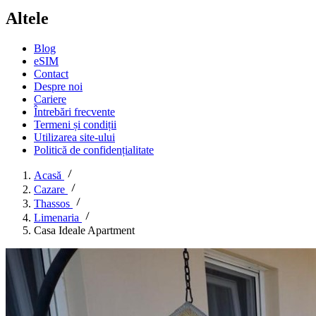
Altele
Blog
eSIM
Contact
Despre noi
Cariere
Întrebări frecvente
Termeni și condiții
Utilizarea site-ului
Politică de confidențialitate
Acasă
Cazare
Thassos
Limenaria
Casa Ideale Apartment