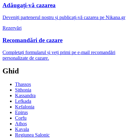
Adăugați-vă cazarea
Deveniți partenerul nostru și publicați-vă cazarea pe Nikana.gr
Rezervări
Recomandări de cazare
Completați formularul și veți primi pe e-mail recomandări
personalizate de cazare.
Ghid
Thassos
Sithonia
Kassandra
Lefkada
Kefalonia
Epirus
Corfu
Athos
Kavala
Regiunea Salonic