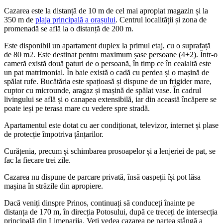
Cazarea este la distanță de 10 m de cel mai apropiat magazin și la
350 m de
plaja principală a orașului
. Centrul localității și zona de
promenadă se află la o distanță de 200 m.
Este disponibil un apartament duplex la primul etaj, cu o suprafață
de 80 m2. Este destinat pentru maximum șase persoane (4+2). Într-o
cameră există două paturi de o persoană, în timp ce în cealaltă este
un pat matrimonial. În baie există o cadă cu perdea și o mașină de
spălat rufe. Bucătăria este spațioasă și dispune de un frigider mare,
cuptor cu microunde, aragaz și mașină de spălat vase. În cadrul
livingului se află și o canapea extensibilă, iar din această încăpere se
poate ieși pe terasa mare cu vedere spre stradă.
Apartamentul este dotat cu aer condiționat, televizor, internet și plase
de protecție împotriva țânțarilor.
Curățenia, precum și schimbarea prosoapelor și a lenjeriei de pat, se
fac la fiecare trei zile.
Cazarea nu dispune de parcare privată, însă oaspeții își pot lăsa
mașina în străzile din apropiere.
Dacă veniți dinspre Prinos, continuați să conduceți înainte pe
distanța de 170 m, în direcția Potosului, după ce treceți de intersecția
principală din Limenarija. Veți vedea cazarea pe partea stângă a