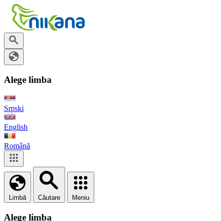
Alege limba
Srpski
English
Română
Limbă
Căutare
Meniu
Alege limba