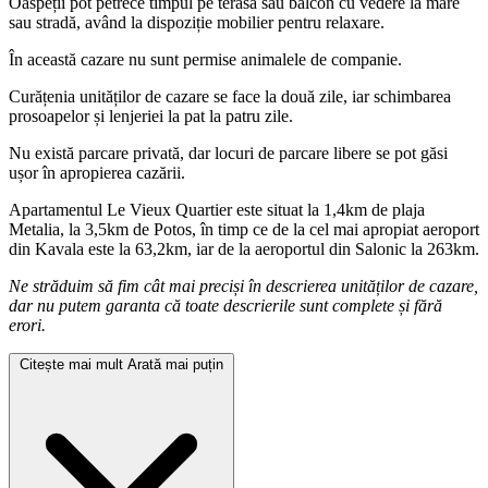
Oaspeții pot petrece timpul pe terasă sau balcon cu vedere la mare
sau stradă, având la dispoziție mobilier pentru relaxare.
În această cazare nu sunt permise animalele de companie.
Curățenia unităților de cazare se face la două zile, iar schimbarea
prosoapelor și lenjeriei la pat la patru zile.
Nu există parcare privată, dar locuri de parcare libere se pot găsi
ușor în apropierea cazării.
Apartamentul Le Vieux Quartier este situat la 1,4km de plaja
Metalia, la 3,5km de Potos, în timp ce de la cel mai apropiat aeroport
din Kavala este la 63,2km, iar de la aeroportul din Salonic la 263km.
Ne străduim să fim cât mai preciși în descrierea unităților de cazare,
dar nu putem garanta că toate descrierile sunt complete și fără
erori.
Citește mai mult
Arată mai puțin