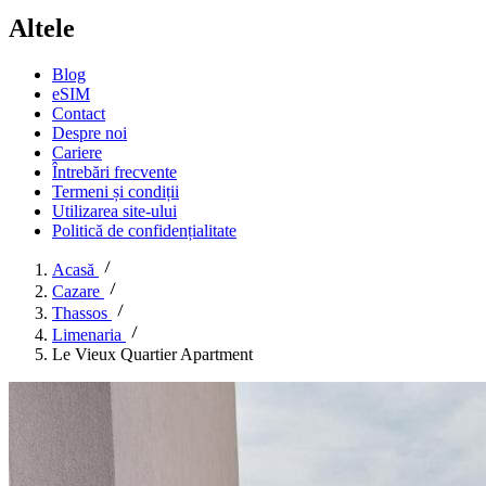
Altele
Blog
eSIM
Contact
Despre noi
Cariere
Întrebări frecvente
Termeni și condiții
Utilizarea site-ului
Politică de confidențialitate
Acasă
Cazare
Thassos
Limenaria
Le Vieux Quartier Apartment