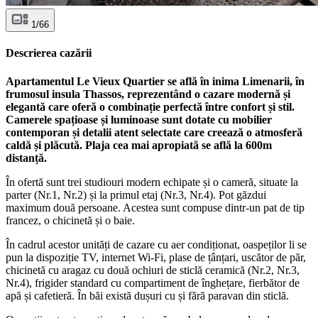
1/66
Descrierea cazării
Apartamentul Le Vieux Quartier se află în inima Limenarii, în
frumosul insula Thassos, reprezentând o cazare modernă și
elegantă care oferă o combinație perfectă între confort și stil.
Camerele spațioase și luminoase sunt dotate cu mobilier
contemporan și detalii atent selectate care creează o atmosferă
caldă și plăcută. Plaja cea mai apropiată se află la 600m
distanță.
În ofertă sunt trei studiouri modern echipate și o cameră, situate la
parter (Nr.1, Nr.2) și la primul etaj (Nr.3, Nr.4). Pot găzdui
maximum două persoane. Acestea sunt compuse dintr-un pat de tip
francez, o chicinetă și o baie.
În cadrul acestor unități de cazare cu aer condiționat, oaspeților li se
pun la dispoziție TV, internet Wi-Fi, plase de țânțari, uscător de păr,
chicinetă cu aragaz cu două ochiuri de sticlă ceramică (Nr.2, Nr.3,
Nr.4), frigider standard cu compartiment de înghețare, fierbător de
apă și cafetieră. În băi există dușuri cu și fără paravan din sticlă.