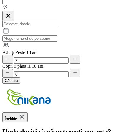
Adulți
Peste 18 ani
Copii
0 până la 18 ani
Căutare
Închide
Unde doriți să vă petreceți vacanța?