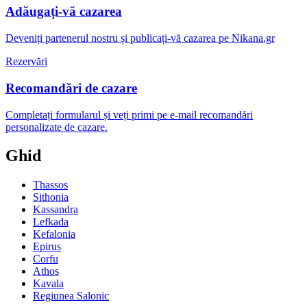
Adăugați-vă cazarea
Deveniți partenerul nostru și publicați-vă cazarea pe Nikana.gr
Rezervări
Recomandări de cazare
Completați formularul și veți primi pe e-mail recomandări
personalizate de cazare.
Ghid
Thassos
Sithonia
Kassandra
Lefkada
Kefalonia
Epirus
Corfu
Athos
Kavala
Regiunea Salonic