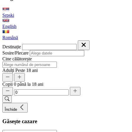
Srpski
English
Română
Destinație
Sosire/Plecare
Cine călătorește
Adulți
Peste 18 ani
Copii
0 până la 18 ani
Închide
Găsește cazare