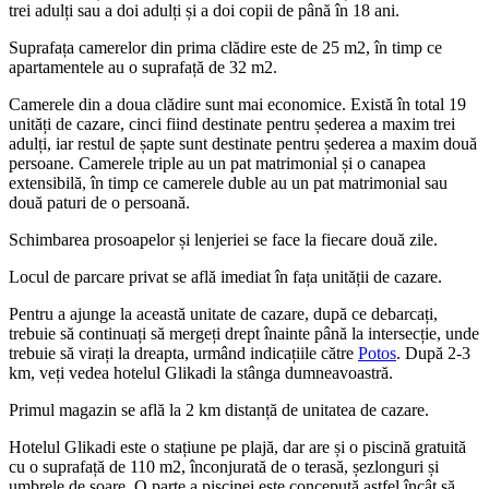
trei adulți sau a doi adulți și a doi copii de până în 18 ani.
Suprafața camerelor din prima clădire este de 25 m2, în timp ce
apartamentele au o suprafață de 32 m2.
Camerele din a doua clădire sunt mai economice. Există în total 19
unități de cazare, cinci fiind destinate pentru șederea a maxim trei
adulți, iar restul de șapte sunt destinate pentru șederea a maxim două
persoane. Camerele triple au un pat matrimonial și o canapea
extensibilă, în timp ce camerele duble au un pat matrimonial sau
două paturi de o persoană.
Schimbarea prosoapelor și lenjeriei se face la fiecare două zile.
Locul de parcare privat se află imediat în fața unității de cazare.
Pentru a ajunge la această unitate de cazare, după ce debarcați,
trebuie să continuați să mergeți drept înainte până la intersecție, unde
trebuie să virați la dreapta, urmând indicațiile către
Potos
. După 2-3
km, veți vedea hotelul Glikadi la stânga dumneavoastră.
Primul magazin se află la 2 km distanță de unitatea de cazare.
Hotelul Glikadi este o stațiune pe plajă, dar are și o piscină gratuită
cu o suprafață de 110 m2, înconjurată de o terasă, șezlonguri și
umbrele de soare. O parte a piscinei este concepută astfel încât să