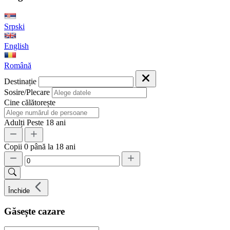
Srpski
English
Română
Destinație
Sosire/Plecare
Cine călătorește
Adulți
Peste 18 ani
Copii
0 până la 18 ani
Închide
Găsește cazare