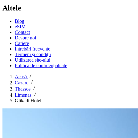
Altele
Blog
eSIM
Contact
Despre noi
Cariere
Întrebări frecvente
Termeni și condiții
Utilizarea site-ului
Politică de confidențialitate
Acasă
Cazare
Thassos
Limenas
Glikadi Hotel