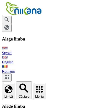
Alege limba
Srpski
English
Română
Limbă
Căutare
Meniu
Alege limba