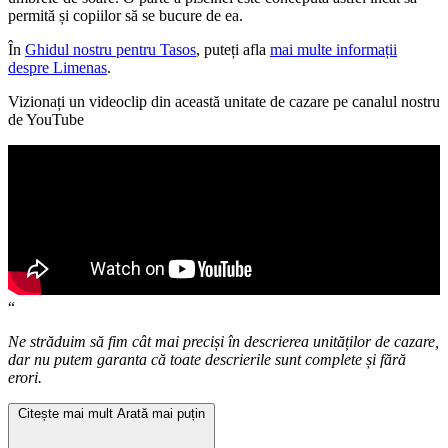
permită și copiilor să se bucure de ea.
În
Ghidul nostru pentru Tasos
, puteți afla
mai multe informații
despre Limenas
.
Vizionați un videoclip din această unitate de cazare pe canalul nostru
de YouTube
“
Ne străduim să fim cât mai preciși în descrierea unităților de cazare,
dar nu putem garanta că toate descrierile sunt complete și fără
erori.
Citește mai mult
Arată mai puțin