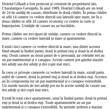
Hotelul Glikadi a fost proiectat și construit de proprietarul său,
Charalampos Georgalis, în anul 1989. Hotelul Glikadi are un total
de 24 de unități de cazare, distribuite în două clădiri. În prima clădire
se află 14 camere cu vedere directă sau laterală spre mare, iar în a
doua clădire se află 10 camere economy cu vedere la curte și
împrejurimi. Unitățile de cazare nu au bucătărie.
Prima clădire are trei tipuri de unități: camere cu vedere directă la
mare, camere cu vedere laterală la mare și apartamente.
Există cinci camere cu vedere directă la mare, una dintre acestea
fiind situată la înaltul parter, două la primul etaj și două la al doilea
etaj. Două camere au două paturi de o persoană, iar celelalte trei au
un pat matrimonial și o canapea. Aceste camere pot găzdui maxim
trei adulți sau doi adulți și doi copii mai mici.
În ceea ce privește camerele cu vedere laterală la mare, există patru
astfel de camere, două la primul etaj și două la al doilea etaj. Acestea
au în componența lor un pat matrimonial și o canapea extensibilă.
Un număr maxim de trei adulți pot sta în aceste unități de cazare sau
doi adulți și doi copii mai mici.
Există în total cinci apartamente, unul la înaltul parter, două la primul
etaj și două la al doilea etaj. Toate apartamentele au un pat
matrimonial și o canapea extensibilă. Se permite șederea a maxim