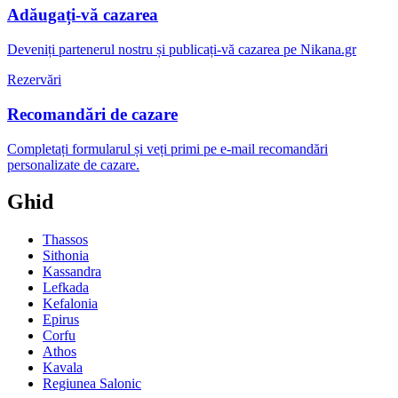
Adăugați-vă cazarea
Deveniți partenerul nostru și publicați-vă cazarea pe Nikana.gr
Rezervări
Recomandări de cazare
Completați formularul și veți primi pe e-mail recomandări
personalizate de cazare.
Ghid
Thassos
Sithonia
Kassandra
Lefkada
Kefalonia
Epirus
Corfu
Athos
Kavala
Regiunea Salonic