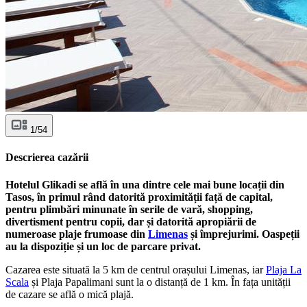
1/54
Descrierea cazării
Hotelul Glikadi se află în una dintre cele mai bune locații din
Tasos, în primul rând datorită proximității față de capital,
pentru plimbări minunate în serile de vară, shopping,
divertisment pentru copii, dar și datorită apropiării de
numeroase plaje frumoase din
Limenas
și împrejurimi. Oaspeții
au la dispoziție și un loc de parcare privat.
Cazarea este situată la 5 km de centrul orașului Limenas, iar
Plaja La
Scala
și Plaja Papalimani sunt la o distanță de 1 km. În fața unității
de cazare se află o mică plajă.