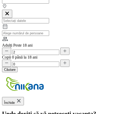
Adulți
Peste 18 ani
Copii
0 până la 18 ani
Căutare
Închide
Unde doriți să vă petreceți vacanța?