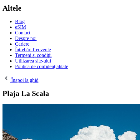
Altele
Blog
eSIM
Contact
Despre noi
Cariere
Întrebări frecvente
Termeni și condiții
Utilizarea site-ului
Politică de confidențialitate
Înapoi la ghid
Plaja La Scala