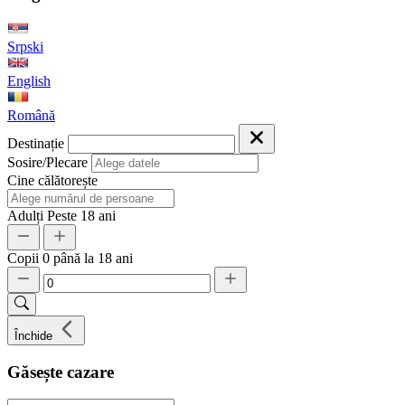
Srpski
English
Română
Destinație
Sosire/Plecare
Cine călătorește
Adulți
Peste 18 ani
Copii
0 până la 18 ani
Închide
Găsește cazare