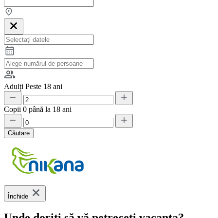
Adulți
Peste 18 ani
Copii
0 până la 18 ani
Căutare
Închide
Unde doriți să vă petreceți vacanța?