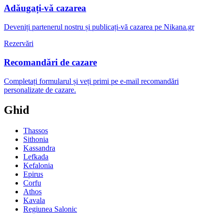
Adăugați-vă cazarea
Deveniți partenerul nostru și publicați-vă cazarea pe Nikana.gr
Rezervări
Recomandări de cazare
Completați formularul și veți primi pe e-mail recomandări
personalizate de cazare.
Ghid
Thassos
Sithonia
Kassandra
Lefkada
Kefalonia
Epirus
Corfu
Athos
Kavala
Regiunea Salonic