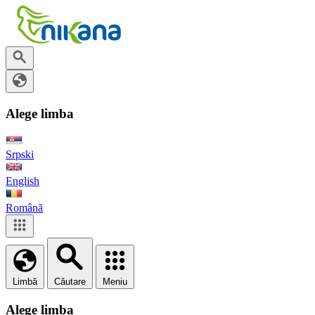
Alege limba
Srpski
English
Română
Limbă
Căutare
Meniu
Alege limba