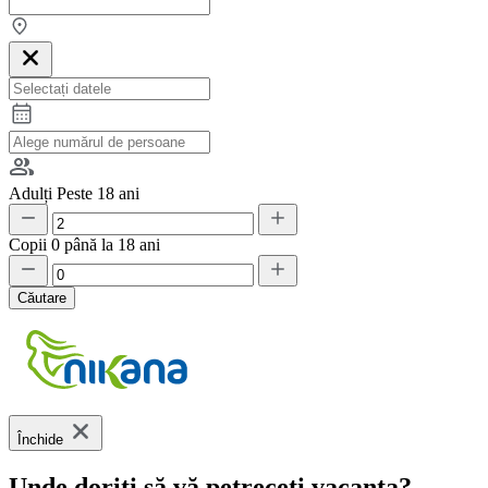
Adulți
Peste 18 ani
Copii
0 până la 18 ani
Căutare
Închide
Unde doriți să vă petreceți vacanța?