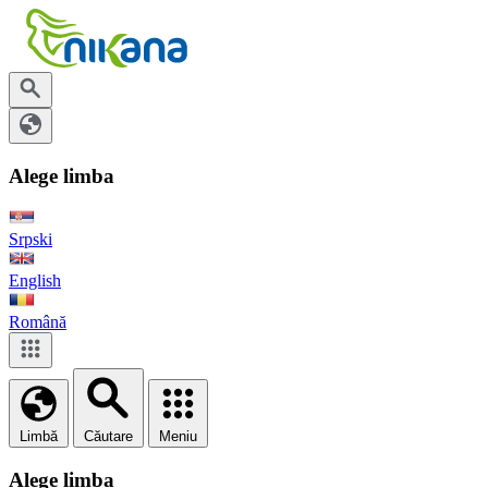
Alege limba
Srpski
English
Română
Limbă
Căutare
Meniu
Alege limba