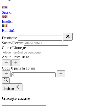
Srpski
English
Română
Destinație
Sosire/Plecare
Cine călătorește
Adulți
Peste 18 ani
Copii
0 până la 18 ani
Închide
Găsește cazare