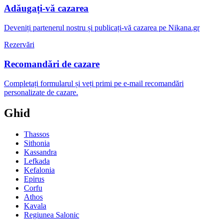
Adăugați-vă cazarea
Deveniți partenerul nostru și publicați-vă cazarea pe Nikana.gr
Rezervări
Recomandări de cazare
Completați formularul și veți primi pe e-mail recomandări
personalizate de cazare.
Ghid
Thassos
Sithonia
Kassandra
Lefkada
Kefalonia
Epirus
Corfu
Athos
Kavala
Regiunea Salonic