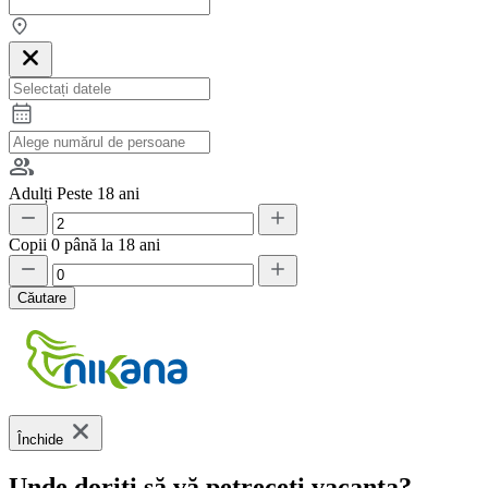
Adulți
Peste 18 ani
Copii
0 până la 18 ani
Căutare
Închide
Unde doriți să vă petreceți vacanța?