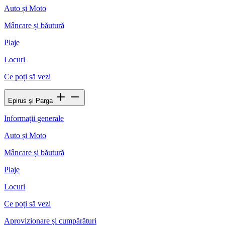
Auto și Moto
Mâncare și băutură
Plaje
Locuri
Ce poți să vezi
Epirus și Parga
Informații generale
Auto și Moto
Mâncare și băutură
Plaje
Locuri
Ce poți să vezi
Aprovizionare și cumpărături