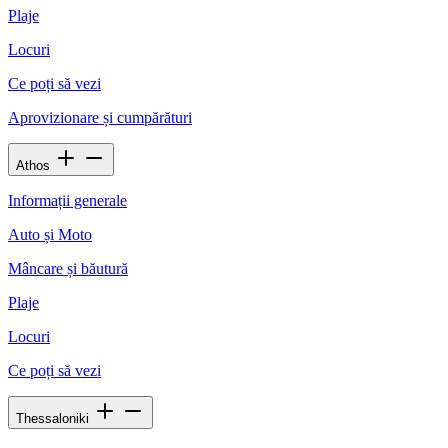
Plaje
Locuri
Ce poți să vezi
Aprovizionare și cumpărături
Athos
Informații generale
Auto și Moto
Mâncare și băutură
Plaje
Locuri
Ce poți să vezi
Thessaloniki