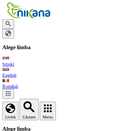
Alege limba
Srpski
English
Română
Limbă
Căutare
Meniu
Alege limba