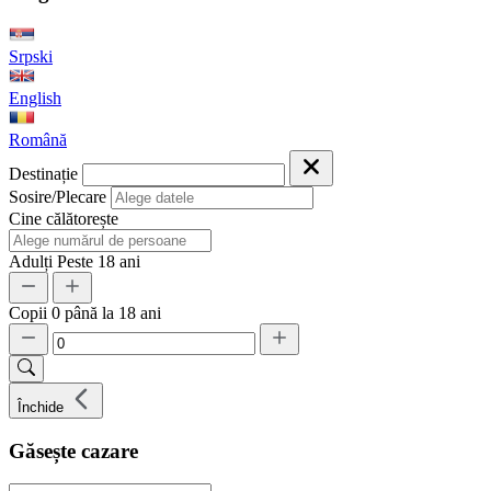
Srpski
English
Română
Destinație
Sosire/Plecare
Cine călătorește
Adulți
Peste 18 ani
Copii
0 până la 18 ani
Închide
Găsește cazare