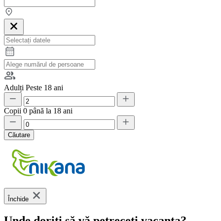
Adulți
Peste 18 ani
Copii
0 până la 18 ani
Căutare
Închide
Unde doriți să vă petreceți vacanța?