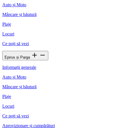
Auto și Moto
Mâncare și băutură
Plaje
Locuri
Ce poți să vezi
Epirus și Parga
Informații generale
Auto și Moto
Mâncare și băutură
Plaje
Locuri
Ce poți să vezi
Aprovizionare și cumpărături