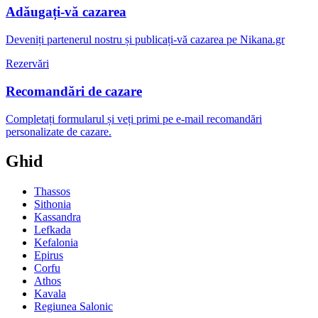
Adăugați-vă cazarea
Deveniți partenerul nostru și publicați-vă cazarea pe Nikana.gr
Rezervări
Recomandări de cazare
Completați formularul și veți primi pe e-mail recomandări
personalizate de cazare.
Ghid
Thassos
Sithonia
Kassandra
Lefkada
Kefalonia
Epirus
Corfu
Athos
Kavala
Regiunea Salonic