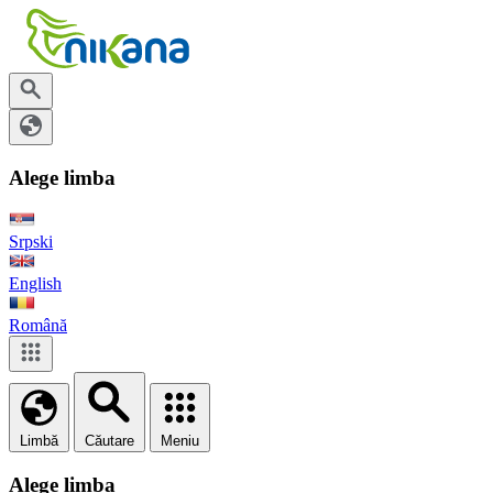
Alege limba
Srpski
English
Română
Limbă
Căutare
Meniu
Alege limba