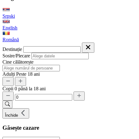
Srpski
English
Română
Destinație
Sosire/Plecare
Cine călătorește
Adulți
Peste 18 ani
Copii
0 până la 18 ani
Închide
Găsește cazare