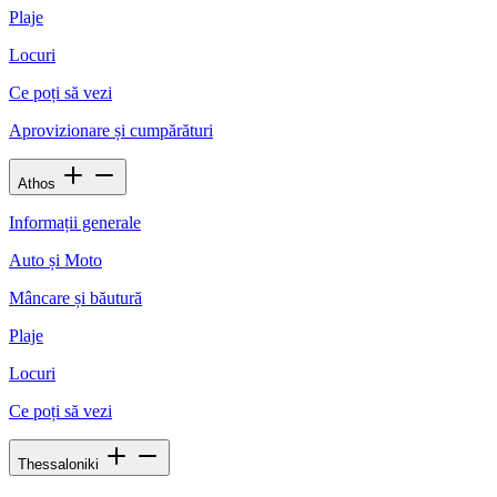
Plaje
Locuri
Ce poți să vezi
Aprovizionare și cumpărături
Athos
Informații generale
Auto și Moto
Mâncare și băutură
Plaje
Locuri
Ce poți să vezi
Thessaloniki