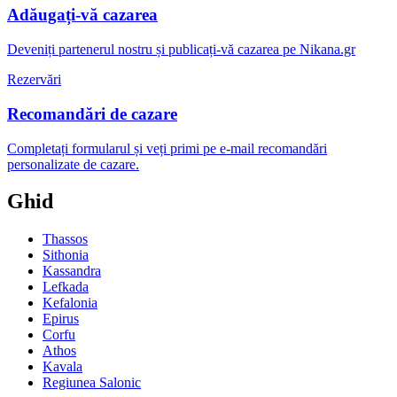
Adăugați-vă cazarea
Deveniți partenerul nostru și publicați-vă cazarea pe Nikana.gr
Rezervări
Recomandări de cazare
Completați formularul și veți primi pe e-mail recomandări
personalizate de cazare.
Ghid
Thassos
Sithonia
Kassandra
Lefkada
Kefalonia
Epirus
Corfu
Athos
Kavala
Regiunea Salonic