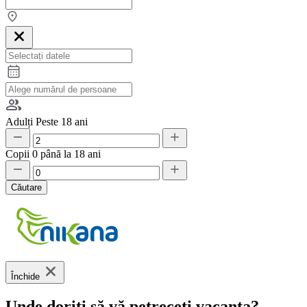
Adulți
Peste 18 ani
Copii
0 până la 18 ani
Căutare
Închide
Unde doriți să vă petreceți vacanța?