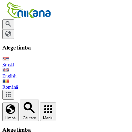
Alege limba
Srpski
English
Română
Limbă
Căutare
Meniu
Alege limba