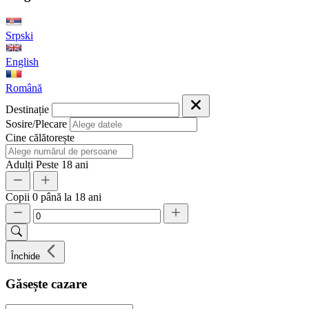
Srpski
English
Română
Destinație
Sosire/Plecare
Cine călătorește
Adulți
Peste 18 ani
Copii
0 până la 18 ani
Închide
Găsește cazare