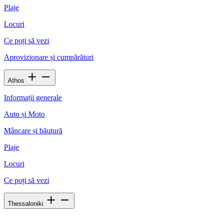
Plaje
Locuri
Ce poți să vezi
Aprovizionare și cumpărături
Athos
Informații generale
Auto și Moto
Mâncare și băutură
Plaje
Locuri
Ce poți să vezi
Thessaloniki