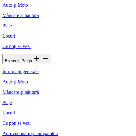
Auto și Moto
Mâncare și băutură
Plaje
Locuri
Ce poți să vezi
Epirus și Parga
Informații generale
Auto și Moto
Mâncare și băutură
Plaje
Locuri
Ce poți să vezi
Aprovizionare și cumpărături