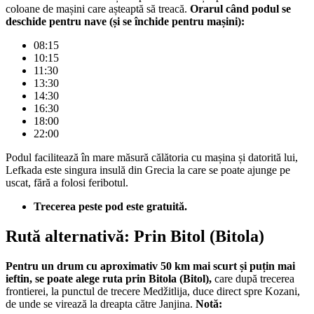
coloane de mașini care așteaptă să treacă.
Orarul când podul se
deschide pentru nave (și se închide pentru mașini):
08:15
10:15
11:30
13:30
14:30
16:30
18:00
22:00
Podul facilitează în mare măsură călătoria cu mașina și datorită lui,
Lefkada este singura insulă din Grecia la care se poate ajunge pe
uscat, fără a folosi feribotul.
Trecerea peste pod este gratuită.
Rută alternativă: Prin Bitol (Bitola)
Pentru un drum cu aproximativ 50 km mai scurt și puțin mai
ieftin, se poate alege ruta prin Bitola (Bitol),
care după trecerea
frontierei, la punctul de trecere Medžitlija, duce direct spre Kozani,
de unde se virează la dreapta către Janjina.
Notă: