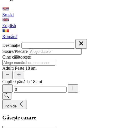
Srpski
English
Română
Destinație
Sosire/Plecare
Cine călătorește
Adulți
Peste 18 ani
Copii
0 până la 18 ani
Închide
Găsește cazare