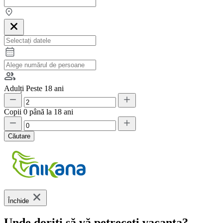
Adulți
Peste 18 ani
Copii
0 până la 18 ani
Căutare
Închide
Unde doriți să vă petreceți vacanța?