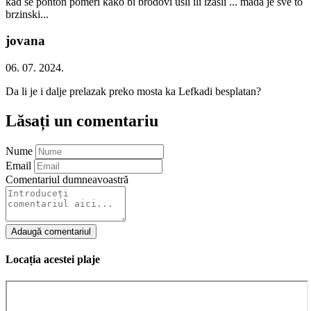
kad se ponton pomeri kako bi brodovi usli ili izasli ... mada je sve to
brzinski...
jovana
06. 07. 2024.
Da li je i dalje prelazak preko mosta ka Lefkadi besplatan?
Lăsați un comentariu
Nume
Email
Comentariul dumneavoastră
Adaugă comentariul
Locația acestei plaje