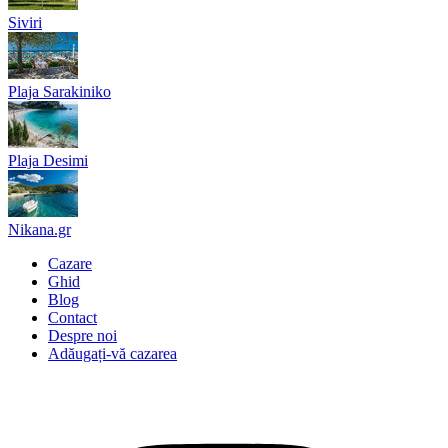
Siviri
Plaja Sarakiniko
Plaja Desimi
Nikana.gr
Cazare
Ghid
Blog
Contact
Despre noi
Adăugați-vă cazarea