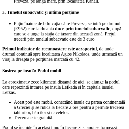
Preveza, pe lângă mare, prin localitatea Kanali.
3. Tunelul subacvatic și ultima porțiune
Puțin înainte de bifurcația către Preveza, se intră pe drumul
(E952) care la dreapta
duce prin tunelul subacvatic
, după
care se ajunge la stația de taxare din această zonă. Prețul
trecerii prin tunelul subacvatic este de 3 euro.
Primul indicator de recunoaștere este aeroportul
, de unde
drumul continuă spre localitatea Agios Nikolaos, unde urmează un
viraj la dreapta pe porțiunea marcată cu 42.
Sosirea pe insulă: Podul mobil
La aproximativ zece kilometri distanță de aici, se ajunge la podul
care reprezintă intrarea pe insula Lefkada și în capitala insulei,
Lefkas.
Acest pod este mobil, conectând insula cu partea continentală
a Greciei și se ridică la fiecare 2 ore pentru a permite trecerea
iahturilor, bărcilor și navelelor.
Trecerea este gratuită.
Podul se închide în același timp în fiecare zi și apoi se formează