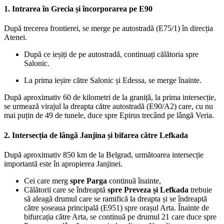
1. Intrarea în Grecia și încorporarea pe E90
După trecerea frontierei, se merge pe autostradă (E75/1) în direcția
Atenei.
După ce ieșiți de pe autostradă, continuați călătoria spre
Salonic.
La prima ieșire către Salonic și Edessa, se merge înainte.
După aproximativ 60 de kilometri de la graniță, la prima intersecție,
se urmează virajul la dreapta către autostradă (E90/A2) care, cu nu
mai puțin de 49 de tunele, duce spre Epirus trecând pe lângă Veria.
2. Intersecția de lângă Janjina și bifarea către Lefkada
După aproximativ 850 km de la Belgrad, următoarea intersecție
importantă este în apropierea Janjinei.
Cei care merg
spre Parga
continuă înainte,
Călătorii care se îndreaptă
spre Preveza și Lefkada
trebuie
să aleagă drumul care se ramifică la dreapta și se îndreaptă
către șoseaua principală (E951) spre orașul Arta. Înainte de
bifurcația către Arta, se continuă pe drumul 21 care duce spre