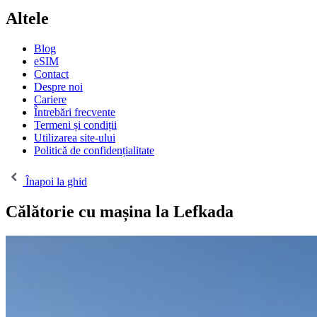
Altele
Blog
eSIM
Contact
Despre noi
Cariere
Întrebări frecvente
Termeni și condiții
Utilizarea site-ului
Politică de confidențialitate
Înapoi la ghid
Călătorie cu mașina la Lefkada