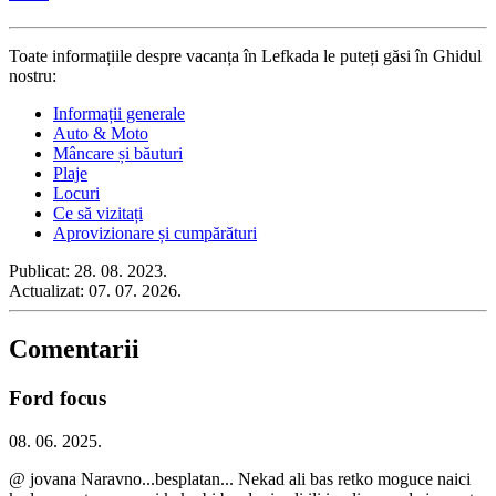
Toate informațiile despre vacanța în Lefkada le puteți găsi în Ghidul
nostru:
Informații generale
Auto & Moto
Mâncare și băuturi
Plaje
Locuri
Ce să vizitați
Aprovizionare și cumpărături
Publicat:
28. 08. 2023.
Actualizat:
07. 07. 2026.
Comentarii
Ford focus
08. 06. 2025.
@ jovana Naravno...besplatan... Nekad ali bas retko moguce naici