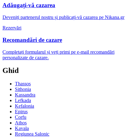
Adăugați-vă cazarea
Deveniți partenerul nostru și publicați-vă cazarea pe Nikana.gr
Rezervări
Recomandări de cazare
Completați formularul și veți primi pe e-mail recomandări
personalizate de cazare.
Ghid
Thassos
Sithonia
Kassandra
Lefkada
Kefalonia
Epirus
Corfu
Athos
Kavala
Regiunea Salonic