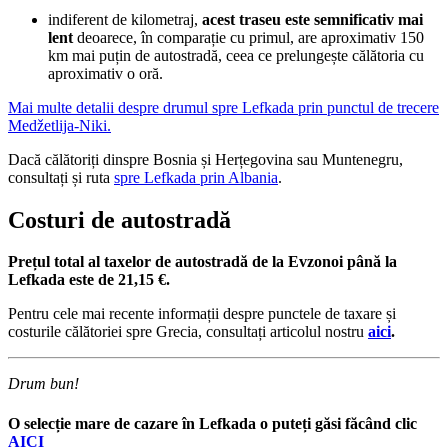
indiferent de kilometraj,
acest traseu este semnificativ mai
lent
deoarece, în comparație cu primul, are aproximativ 150
km mai puțin de autostradă, ceea ce prelungește călătoria cu
aproximativ o oră.
Mai multe detalii despre drumul spre Lefkada prin punctul de trecere
Medžetlija-Niki.
Dacă călătoriți dinspre Bosnia și Herțegovina sau Muntenegru,
consultați și ruta
spre Lefkada prin Albania
.
Costuri de autostradă
Prețul total al taxelor de autostradă de la Evzonoi până la
Lefkada este de 21,15 €.
Pentru cele mai recente informații despre punctele de taxare și
costurile călătoriei spre Grecia, consultați articolul nostru
aici
.
Drum bun!
O selecție mare de cazare în Lefkada o puteți găsi făcând clic
AICI