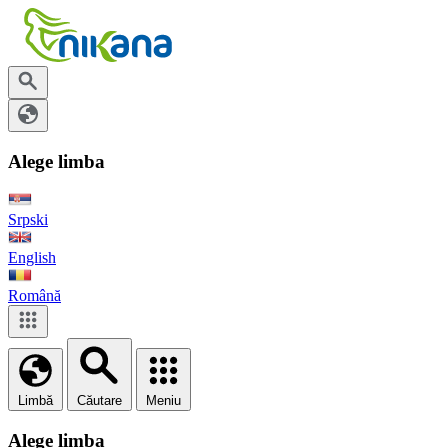
Alege limba
Srpski
English
Română
Limbă
Căutare
Meniu
Alege limba