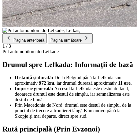
Pagina anterioară
Pagina următoare
1
/
3
Put automobilom do Lefkade
Drumul spre Lefkada: Informații de bază
Distanță și durată:
De la Belgrad până la Lefkada sunt
aproximativ
972 km
, iar drumul durează aproximativ
11 ore
.
Impresie generală:
Accesul la Lefkada este destul de facil,
deoarece drumul este destul de simplu, iar semnalizarea este
destul de bună.
Prin Macedonia de Nord, drumul este destul de simplu, de la
punctul de trecere a frontierei lângă Kumanovo până la
Skopje și mai departe, direct spre sud.
Rută principală (Prin Evzonoi)