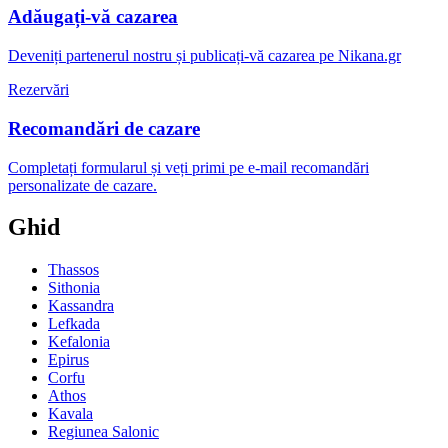
Adăugați-vă cazarea
Deveniți partenerul nostru și publicați-vă cazarea pe Nikana.gr
Rezervări
Recomandări de cazare
Completați formularul și veți primi pe e-mail recomandări
personalizate de cazare.
Ghid
Thassos
Sithonia
Kassandra
Lefkada
Kefalonia
Epirus
Corfu
Athos
Kavala
Regiunea Salonic