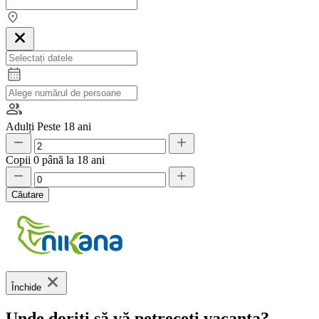
Adulți
Peste 18 ani
Copii
0 până la 18 ani
Căutare
Închide
Unde doriți să vă petreceți vacanța?