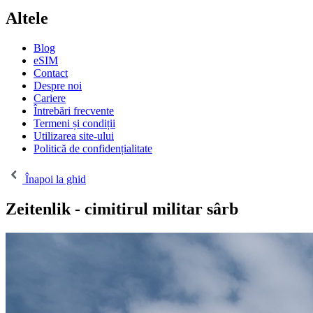
Altele
Blog
eSIM
Contact
Despre noi
Cariere
Întrebări frecvente
Termeni și condiții
Utilizarea site-ului
Politică de confidențialitate
Înapoi la ghid
Zeitenlik - cimitirul militar sârb