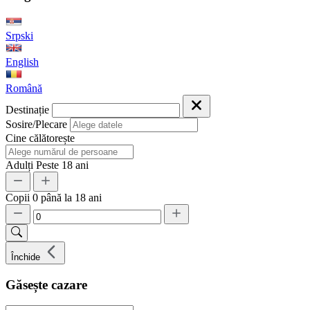
Srpski
English
Română
Destinație
Sosire/Plecare
Cine călătorește
Adulți
Peste 18 ani
Copii
0 până la 18 ani
Închide
Găsește cazare