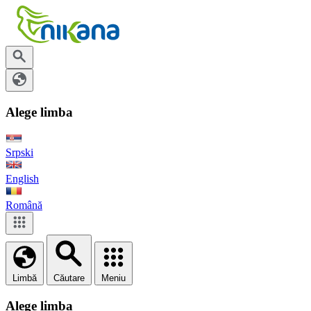
Alege limba
Srpski
English
Română
Limbă
Căutare
Meniu
Alege limba