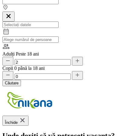
Adulți
Peste 18 ani
Copii
0 până la 18 ani
Căutare
Închide
Unde doriți să vă petreceți vacanța?