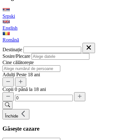
Srpski
English
Română
Destinație
Sosire/Plecare
Cine călătorește
Adulți
Peste 18 ani
Copii
0 până la 18 ani
Închide
Găsește cazare