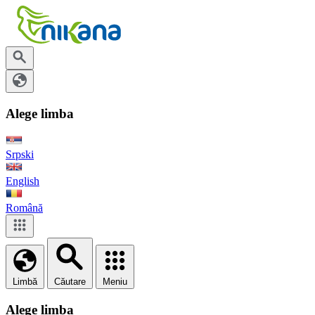
Alege limba
Srpski
English
Română
Limbă
Căutare
Meniu
Alege limba