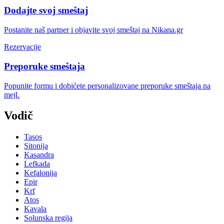
Dodajte svoj smeštaj
Postanite naš partner i objavite svoj smeštaj na Nikana.gr
Rezervacije
Preporuke smeštaja
Popunite formu i dobićete personalizovane preporuke smeštaja na
mejl.
Vodič
Tasos
Sitonija
Kasandra
Lefkada
Kefalonija
Epir
Krf
Atos
Kavala
Solunska regija