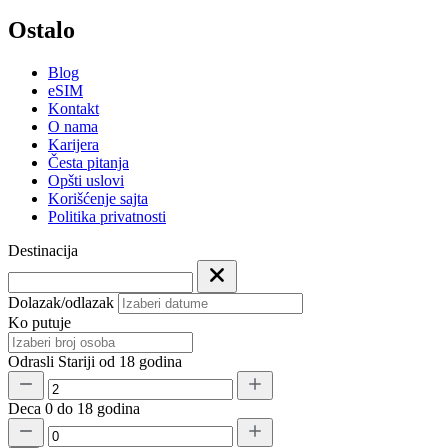
Ostalo
Blog
eSIM
Kontakt
O nama
Karijera
Česta pitanja
Opšti uslovi
Korišćenje sajta
Politika privatnosti
Destinacija
Dolazak/odlazak
Ko putuje
Odrasli
Stariji od 18 godina
Deca
0 do 18 godina