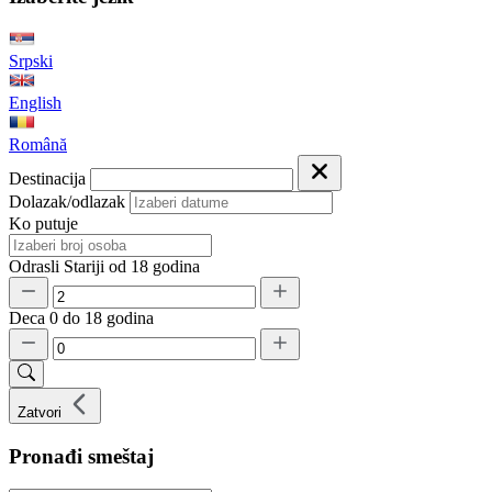
Srpski
English
Română
Destinacija
Dolazak/odlazak
Ko putuje
Odrasli
Stariji od 18 godina
Deca
0 do 18 godina
Zatvori
Pronađi smeštaj