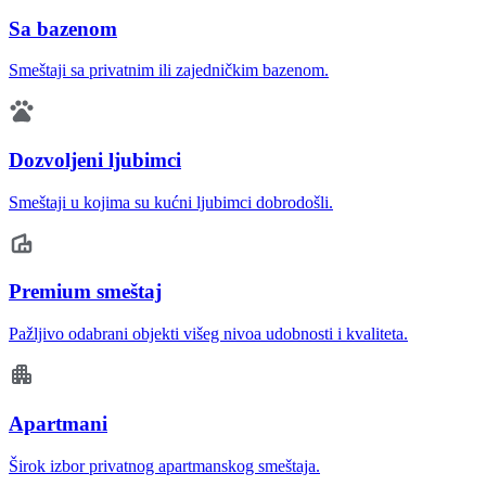
Sa bazenom
Smeštaji sa privatnim ili zajedničkim bazenom.
Dozvoljeni ljubimci
Smeštaji u kojima su kućni ljubimci dobrodošli.
Premium smeštaj
Pažljivo odabrani objekti višeg nivoa udobnosti i kvaliteta.
Apartmani
Širok izbor privatnog apartmanskog smeštaja.