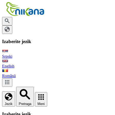
Izaberite jezik
Srpski
English
Română
Jezik
Pretraga
Meni
Izaberite jezik