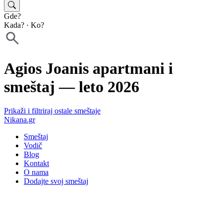
Gde?
Kada?
·
Ko?
Agios Joanis apartmani i
smeštaj — leto 2026
Prikaži i filtriraj ostale smeštaje
Nikana.gr
Smeštaj
Vodič
Blog
Kontakt
O nama
Dodajte svoj smeštaj