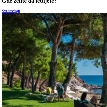
Gde želite da letujete?
Svi smeštaji