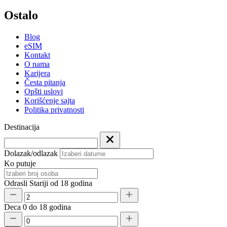
Ostalo
Blog
eSIM
Kontakt
O nama
Karijera
Česta pitanja
Opšti uslovi
Korišćenje sajta
Politika privatnosti
Destinacija
Dolazak/odlazak
Ko putuje
Odrasli
Stariji od 18 godina
Deca
0 do 18 godina