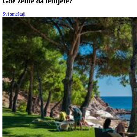
Gde želite da letujete?
Svi smeštaji