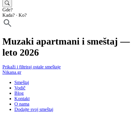
Gde?
Kada?
·
Ko?
Muzaki apartmani i smeštaj —
leto 2026
Prikaži i filtriraj ostale smeštaje
Nikana.gr
Smeštaj
Vodič
Blog
Kontakt
O nama
Dodajte svoj smeštaj