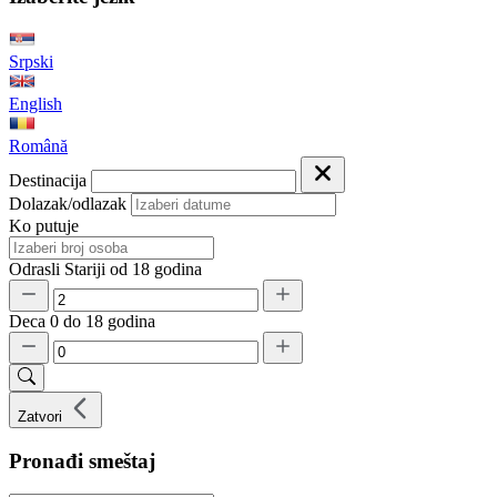
Srpski
English
Română
Destinacija
Dolazak/odlazak
Ko putuje
Odrasli
Stariji od 18 godina
Deca
0 do 18 godina
Zatvori
Pronađi smeštaj