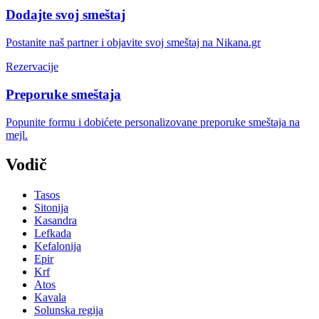
Dodajte svoj smeštaj
Postanite naš partner i objavite svoj smeštaj na Nikana.gr
Rezervacije
Preporuke smeštaja
Popunite formu i dobićete personalizovane preporuke smeštaja na
mejl.
Vodič
Tasos
Sitonija
Kasandra
Lefkada
Kefalonija
Epir
Krf
Atos
Kavala
Solunska regija