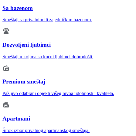
Sa bazenom
Smeštaji sa privatnim ili zajedničkim bazenom.
Dozvoljeni ljubimci
Smeštaji u kojima su kućni ljubimci dobrodošli.
Premium smeštaj
Pažljivo odabrani objekti višeg nivoa udobnosti i kvaliteta.
Apartmani
Širok izbor privatnog apartmanskog smeštaja.