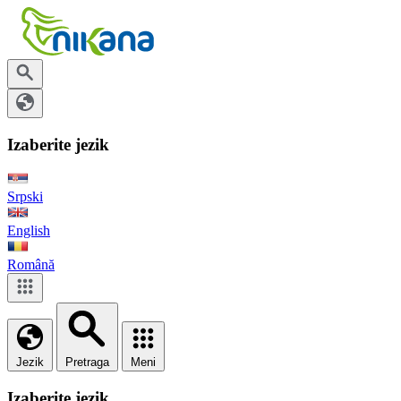
Izaberite jezik
Srpski
English
Română
Jezik
Pretraga
Meni
Izaberite jezik