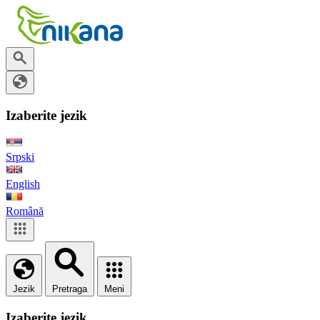
Izaberite jezik
Srpski
English
Română
Jezik
Pretraga
Meni
Izaberite jezik