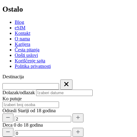
Ostalo
Blog
eSIM
Kontakt
O nama
Karijera
Česta pitanja
Opšti uslovi
Korišćenje sajta
Politika privatnosti
Destinacija
Dolazak/odlazak
Ko putuje
Odrasli
Stariji od 18 godina
Deca
0 do 18 godina