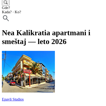
Gde?
Kada?
·
Ko?
Nea Kalikratia apartmani i
smeštaj — leto 2026
Epavli Studios