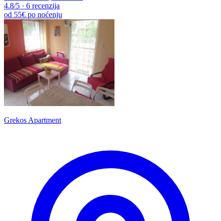
4.8
/5
·
6 recenzija
od
55€
po noćenju
Grekos Apartment