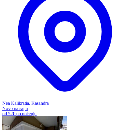
Nea Kalikratia, Kasandra
Novo na sajtu
od
52€
po noćenju