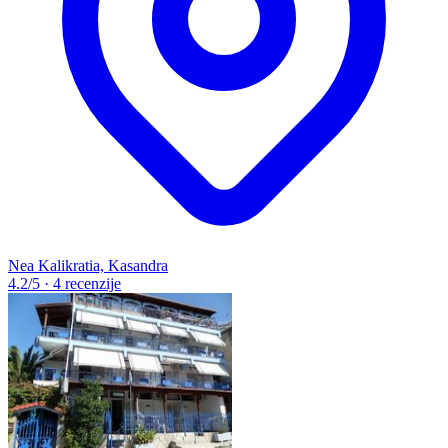
Nea Kalikratia, Kasandra
4.2
/5
·
4 recenzije