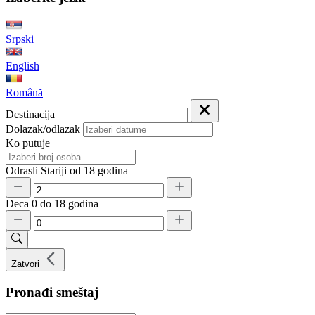
Srpski
English
Română
Destinacija
Dolazak/odlazak
Ko putuje
Odrasli
Stariji od 18 godina
Deca
0 do 18 godina
Zatvori
Pronađi smeštaj