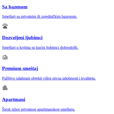
Sa bazenom
Smeštaji sa privatnim ili zajedničkim bazenom.
Dozvoljeni ljubimci
Smeštaji u kojima su kućni ljubimci dobrodošli.
Premium smeštaj
Pažljivo odabrani objekti višeg nivoa udobnosti i kvaliteta.
Apartmani
Širok izbor privatnog apartmanskog smeštaja.