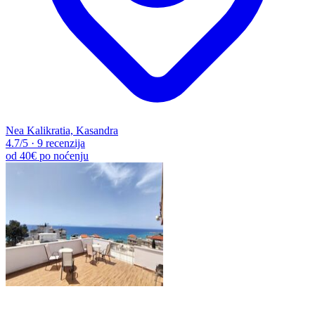
Nea Kalikratia, Kasandra
4.7
/5
·
9 recenzija
od
40€
po noćenju