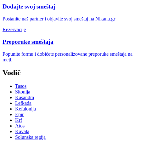
Dodajte svoj smeštaj
Postanite naš partner i objavite svoj smeštaj na Nikana.gr
Rezervacije
Preporuke smeštaja
Popunite formu i dobićete personalizovane preporuke smeštaja na
mejl.
Vodič
Tasos
Sitonija
Kasandra
Lefkada
Kefalonija
Epir
Krf
Atos
Kavala
Solunska regija