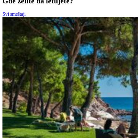
Gde želite da letujete?
Svi smeštaji