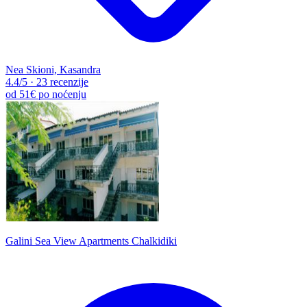
Nea Skioni, Kasandra
4.4
/5
·
23 recenzije
od
51€
po noćenju
Galini Sea View Apartments Chalkidiki