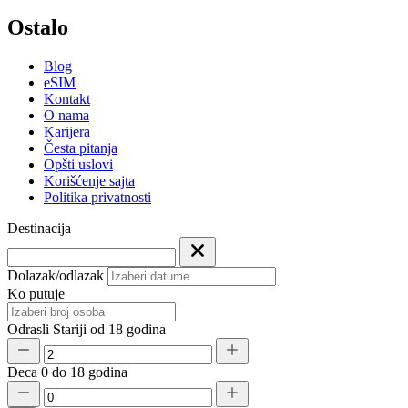
Ostalo
Blog
eSIM
Kontakt
O nama
Karijera
Česta pitanja
Opšti uslovi
Korišćenje sajta
Politika privatnosti
Destinacija
Dolazak/odlazak
Ko putuje
Odrasli
Stariji od 18 godina
Deca
0 do 18 godina