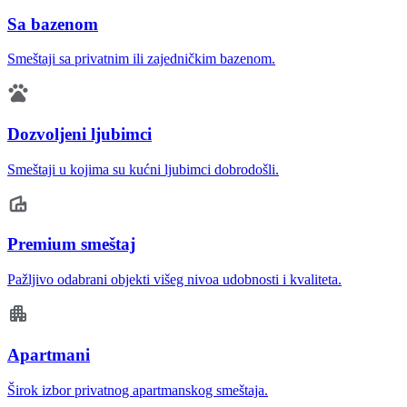
Sa bazenom
Smeštaji sa privatnim ili zajedničkim bazenom.
Dozvoljeni ljubimci
Smeštaji u kojima su kućni ljubimci dobrodošli.
Premium smeštaj
Pažljivo odabrani objekti višeg nivoa udobnosti i kvaliteta.
Apartmani
Širok izbor privatnog apartmanskog smeštaja.