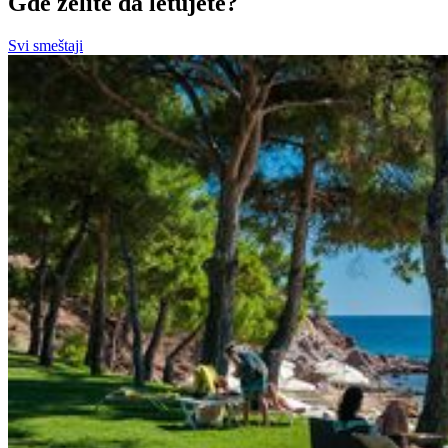
Gde želite da letujete?
Svi smeštaji