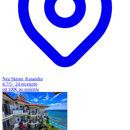
Nea Skioni, Kasandra
4.7
/5
·
24 recenzije
od
100€
po noćenju