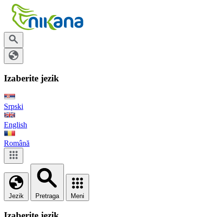
Izaberite jezik
Srpski
English
Română
Jezik
Pretraga
Meni
Izaberite jezik