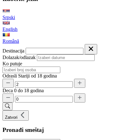
Srpski
English
Română
Destinacija
Dolazak/odlazak
Ko putuje
Odrasli
Stariji od 18 godina
Deca
0 do 18 godina
Zatvori
Pronađi smeštaj