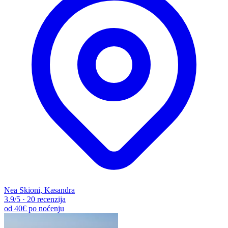
Nea Skioni, Kasandra
3.9
/5
·
20 recenzija
od
40€
po noćenju