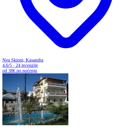
Nea Skioni, Kasandra
4.6
/5
·
24 recenzije
od
38€
po noćenju