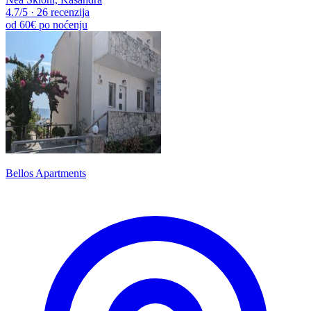
4.7
/5
·
26 recenzija
od
60€
po noćenju
Bellos Apartments