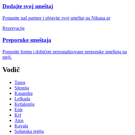
Dodajte svoj smeštaj
Postanite naš partner i objavite svoj smeštaj na Nikana.gr
Rezervacije
Preporuke smeštaja
Popunite formu i dobićete personalizovane preporuke smeštaja na
mejl.
Vodič
Tasos
Sitonija
Kasandra
Lefkada
Kefalonija
Epir
Krf
Atos
Kavala
Solunska regija